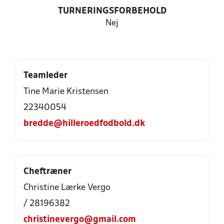
TURNERINGSFORBEHOLD
Nej
Teamleder
Tine Marie Kristensen
22340054
bredde@hilleroedfodbold.dk
Cheftræner
Christine Lærke Vergo
/ 28196382
christinevergo@gmail.com