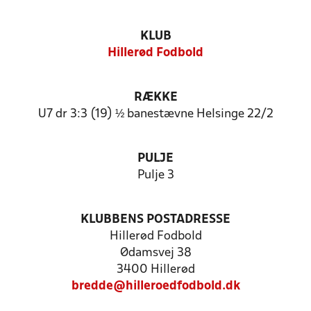
KLUB
Hillerød Fodbold
RÆKKE
U7 dr 3:3 (19) ½ banestævne Helsinge 22/2
PULJE
Pulje 3
KLUBBENS POSTADRESSE
Hillerød Fodbold
Ødamsvej 38
3400 Hillerød
bredde@hilleroedfodbold.dk