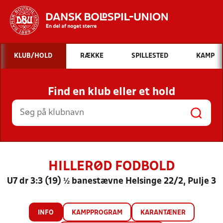
Hvad vil du søge efter?
KLUB/HOLD
RÆKKE
SPILLESTED
KAMP
INDHOLD OG NYHEDER
Find en klub eller et hold
STILLINGER, RESULTATER, KLUBBER OG
HOLD
HILLERØD FODBOLD
U7 dr 3:3 (19) ½ banestævne Helsinge 22/2, Pulje 3
INFO
KAMPPROGRAM
KARANTÆNER