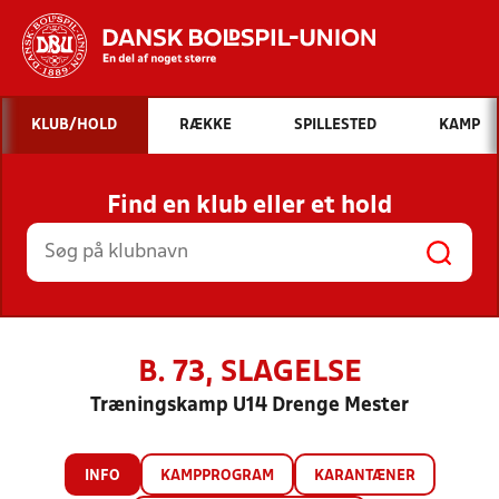
Hvad vil du søge efter?
KLUB/HOLD
RÆKKE
SPILLESTED
KAMP
INDHOLD OG NYHEDER
Find en klub eller et hold
STILLINGER, RESULTATER, KLUBBER OG
HOLD
B. 73, SLAGELSE
Træningskamp U14 Drenge Mester
INFO
KAMPPROGRAM
KARANTÆNER