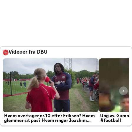
Videoer fra DBU
Hvem overtager nr.10 efter Eriksen? Hvem
Ung vs. Gamm
glemmer sit pas? Hvem ringer Joachim
#football
altid til efter kampe?