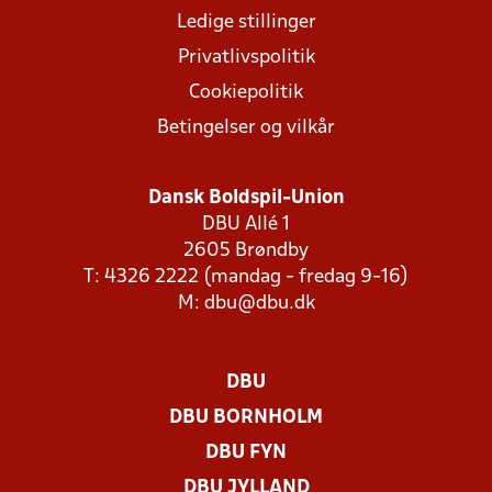
Ledige stillinger
Privatlivspolitik
Cookiepolitik
Betingelser og vilkår
Dansk Boldspil-Union
DBU Allé 1
2605 Brøndby
T: 4326 2222 (mandag - fredag 9-16)
M:
dbu@dbu.dk
DBU
DBU BORNHOLM
DBU FYN
DBU JYLLAND