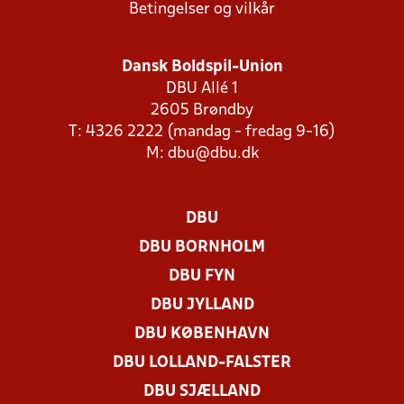
Betingelser og vilkår
Dansk Boldspil-Union
DBU Allé 1
2605 Brøndby
T: 4326 2222 (mandag - fredag 9-16)
M:
dbu@dbu.dk
DBU
DBU BORNHOLM
DBU FYN
DBU JYLLAND
DBU KØBENHAVN
DBU LOLLAND-FALSTER
DBU SJÆLLAND