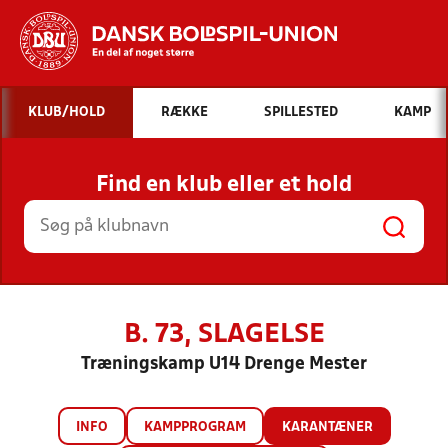
Hvad vil du søge efter?
KLUB/HOLD
RÆKKE
SPILLESTED
KAMP
INDHOLD OG NYHEDER
Find en klub eller et hold
STILLINGER, RESULTATER, KLUBBER OG
HOLD
B. 73, SLAGELSE
Træningskamp U14 Drenge Mester
INFO
KAMPPROGRAM
KARANTÆNER