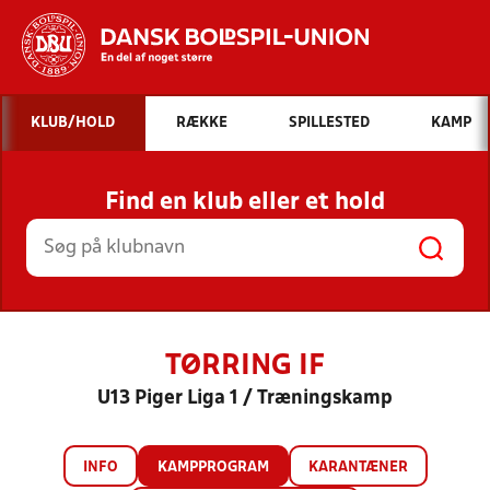
Hvad vil du søge efter?
KLUB/HOLD
RÆKKE
SPILLESTED
KAMP
INDHOLD OG NYHEDER
Find en klub eller et hold
STILLINGER, RESULTATER, KLUBBER OG
HOLD
TØRRING IF
U13 Piger Liga 1 / Træningskamp
INFO
KAMPPROGRAM
KARANTÆNER