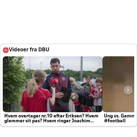
Videoer fra DBU
Hvem overtager nr.10 efter Eriksen? Hvem
Ung vs. Gamm
glemmer sit pas? Hvem ringer Joachim
#football
altid til efter kampe?