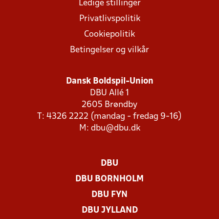
Ledige stillinger
Privatlivspolitik
Cookiepolitik
Betingelser og vilkår
Dansk Boldspil-Union
DBU Allé 1
2605 Brøndby
T: 4326 2222 (mandag - fredag 9-16)
M:
dbu@dbu.dk
DBU
DBU BORNHOLM
DBU FYN
DBU JYLLAND