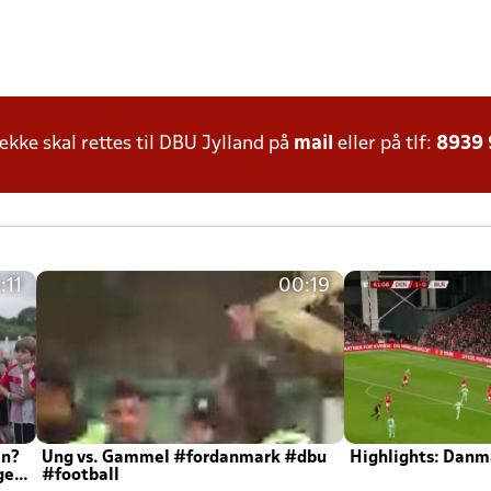
ke skal rettes til DBU Jylland på
mail
eller på tlf:
8939
:11
00:19
en?
Ung vs. Gammel #fordanmark #dbu
Highlights: Danma
ger
#football