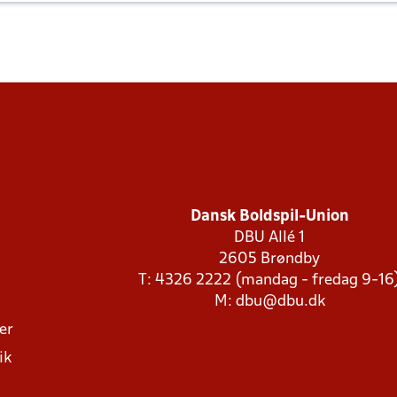
Dansk Boldspil-Union
DBU Allé 1
2605 Brøndby
T: 4326 2222 (mandag - fredag 9-16
M:
dbu@dbu.dk
ger
ik