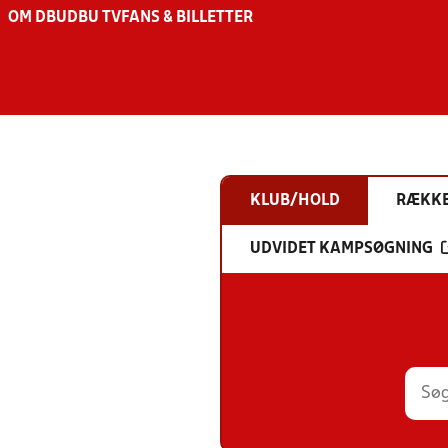
OM DBU
DBU TV
FANS & BILLETTER
KLUB/HOLD
RÆKK
UDVIDET KAMPSØGNING