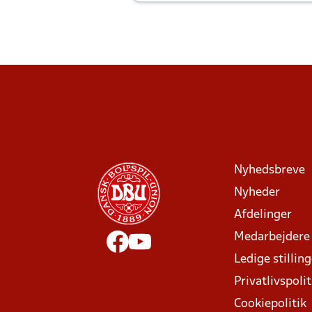
Joachim altid til efter kampe?
Nyhedsbreve
Nyheder
Afdelinger
Medarbejdere
Ledige stillin
Privatlivspolit
Cookiepolitik