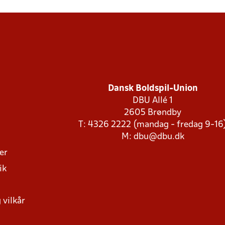
Dansk Boldspil-Union
DBU Allé 1
2605 Brøndby
T: 4326 2222 (mandag - fredag 9-16
M:
dbu@dbu.dk
ger
ik
 vilkår