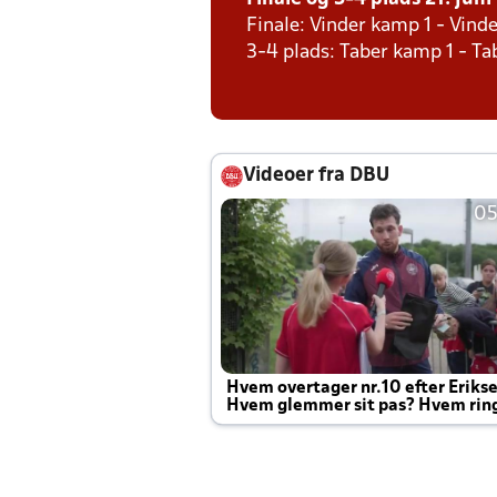
Finale: Vinder kamp 1 - Vind
3-4 plads: Taber kamp 1 - T
Videoer fra DBU
05
Hvem overtager nr.10 efter Eriks
Hvem glemmer sit pas? Hvem rin
Joachim altid til efter kampe?