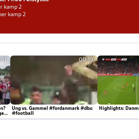
er kamp 2
aber kamp 2
:11
00:19
en?
Ung vs. Gammel #fordanmark #dbu
Highlights: Danma
ger
#football