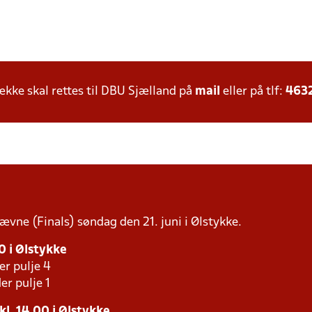
ke skal rettes til DBU Sjælland på
mail
eller på tlf:
463
tævne (Finals) søndag den 21. juni i Ølstykke.
30 i Ølstykke
er pulje 4
er pulje 1
 kl. 14.00 i Ølstykke