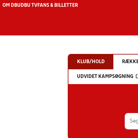
OM DBU
DBU TV
FANS & BILLETTER
KLUB/HOLD
RÆKK
UDVIDET KAMPSØGNING