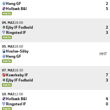
Høng GF
2
Holbæk B&I
5
04. MAJ
18:00
Ejby IF Fodbold
2
Ringsted IF
3
05. MAJ
18:00
Hvalsø-Såby
HHT
Høng GF
07. MAJ
18:30
Kværkeby IF
7
Ejby IF Fodbold
3
10. MAJ
12:00
Holbæk B&I
4
Ringsted IF
0