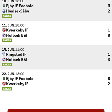
10. JUN.
18:00
Ejby IF Fodbold
4
Hvalsø-Såby
2
11. JUN.
18:00
Kværkeby IF
1
Holbæk B&I
8
14. JUN.
11:00
Ringsted IF
1
Holbæk B&I
3
22. JUN.
18:00
Ejby IF Fodbold
8
Kværkeby IF
2