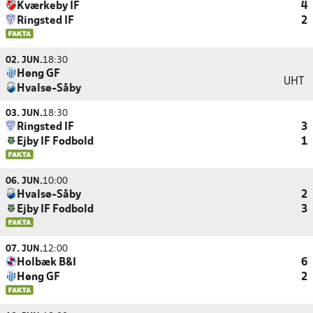
Kværkeby IF
4
Ringsted IF
2
02. JUN.
18:30
Høng GF
UHT
Hvalsø-Såby
03. JUN.
18:30
Ringsted IF
3
Ejby IF Fodbold
1
06. JUN.
10:00
Hvalsø-Såby
2
Ejby IF Fodbold
3
07. JUN.
12:00
Holbæk B&I
6
Høng GF
2