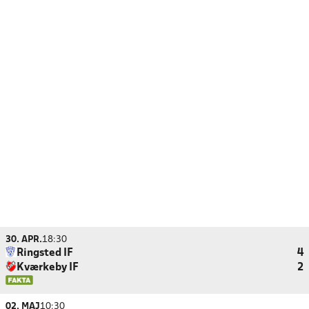
30. APR.
18:30
Ringsted IF
4
Kværkeby IF
2
02. MAJ
10:30