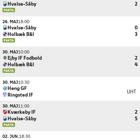
Hvalsø-Såby
2
26. MAJ
18:00
Hvalsø-Såby
0
Holbæk B&I
3
30. MAJ
10:00
Ejby IF Fodbold
2
Holbæk B&I
4
30. MAJ
10:30
Høng GF
UHT
Ringsted IF
30. MAJ
11:00
Kværkeby IF
2
Hvalsø-Såby
5
02. JUN.
18:30