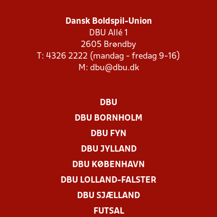
Dansk Boldspil-Union
DBU Allé 1
2605 Brøndby
T: 4326 2222 (mandag - fredag 9-16)
M:
dbu@dbu.dk
DBU
DBU BORNHOLM
DBU FYN
DBU JYLLAND
DBU KØBENHAVN
DBU LOLLAND-FALSTER
DBU SJÆLLAND
FUTSAL