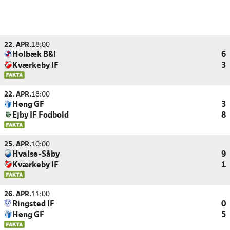
22. APR.
18:00
Holbæk B&I
6
Kværkeby IF
3
22. APR.
18:00
Høng GF
3
Ejby IF Fodbold
8
25. APR.
10:00
Hvalsø-Såby
9
Kværkeby IF
1
26. APR.
11:00
Ringsted IF
0
Høng GF
5