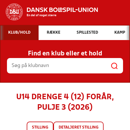
Hvad vil du søge efter?
KLUB/HOLD
RÆKKE
SPILLESTED
KAMP
INDHOLD OG NYHEDER
Find en klub eller et hold
STILLINGER, RESULTATER, KLUBBER OG
HOLD
U14 DRENGE 4 (12) FORÅR,
PULJE 3 (2026)
STILLING
DETALJERET STILLING