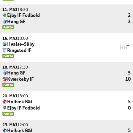
11. MAJ
18:30
Ejby IF Fodbold
2
Høng GF
3
16. MAJ
10:00
Hvalsø-Såby
HHT
Ringsted IF
18. MAJ
17:30
Høng GF
5
Kværkeby IF
10
20. MAJ
18:00
Holbæk B&I
5
Ejby IF Fodbold
0
24. MAJ
12:00
Holbæk B&I
5