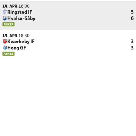
14. APR.
18:00
Ringsted IF
5
Hvalsø-Såby
6
14. APR.
18:30
Kværkeby IF
3
Høng GF
3