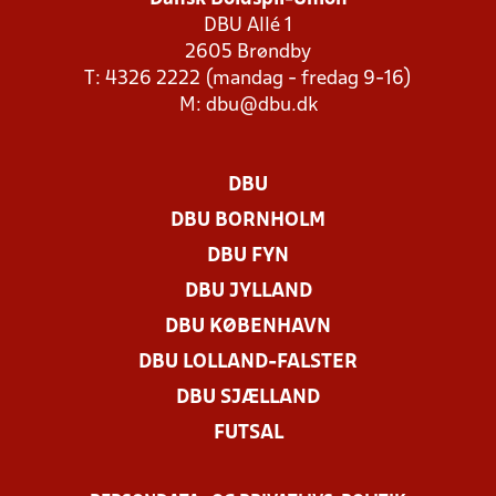
DBU Allé 1
2605 Brøndby
T: 4326 2222 (mandag - fredag 9-16)
M:
dbu@dbu.dk
DBU
DBU BORNHOLM
DBU FYN
DBU JYLLAND
DBU KØBENHAVN
DBU LOLLAND-FALSTER
DBU SJÆLLAND
FUTSAL