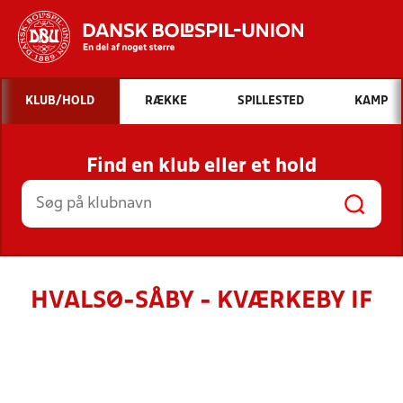
Hvad vil du søge efter?
KLUB/HOLD
RÆKKE
SPILLESTED
KAMP
INDHOLD OG NYHEDER
Find en klub eller et hold
STILLINGER, RESULTATER, KLUBBER OG
HOLD
HVALSØ-SÅBY - KVÆRKEBY IF