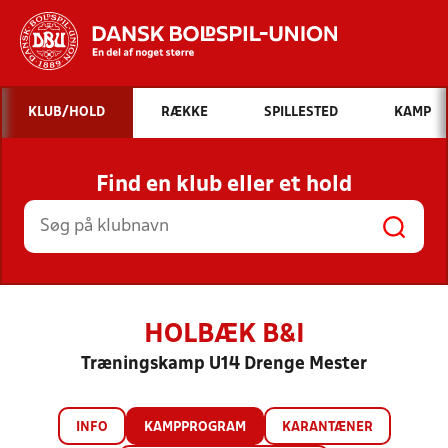
Hvad vil du søge efter?
KLUB/HOLD
RÆKKE
SPILLESTED
KAMP
INDHOLD OG NYHEDER
Find en klub eller et hold
STILLINGER, RESULTATER, KLUBBER OG
HOLD
HOLBÆK B&I
Træningskamp U14 Drenge Mester
INFO
KAMPPROGRAM
KARANTÆNER