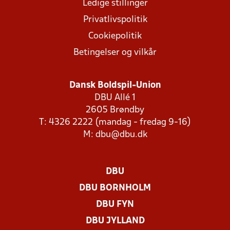
Ledige stillinger
Privatlivspolitik
Cookiepolitik
Betingelser og vilkår
Dansk Boldspil-Union
DBU Allé 1
2605 Brøndby
T: 4326 2222 (mandag - fredag 9-16)
M:
dbu@dbu.dk
DBU
DBU BORNHOLM
DBU FYN
DBU JYLLAND