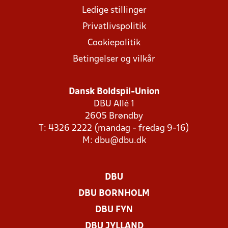
Ledige stillinger
Privatlivspolitik
Cookiepolitik
Betingelser og vilkår
Dansk Boldspil-Union
DBU Allé 1
2605 Brøndby
T: 4326 2222 (mandag - fredag 9-16)
M:
dbu@dbu.dk
DBU
DBU BORNHOLM
DBU FYN
DBU JYLLAND