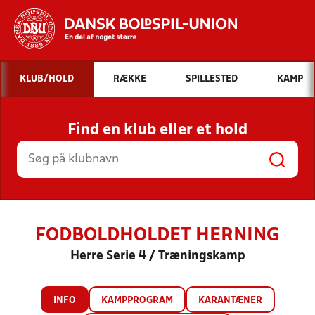
Hvad vil du søge efter?
KLUB/HOLD
RÆKKE
SPILLESTED
KAMP
INDHOLD OG NYHEDER
Find en klub eller et hold
STILLINGER, RESULTATER, KLUBBER OG
HOLD
FODBOLDHOLDET HERNING
Herre Serie 4 / Træningskamp
INFO
KAMPPROGRAM
KARANTÆNER