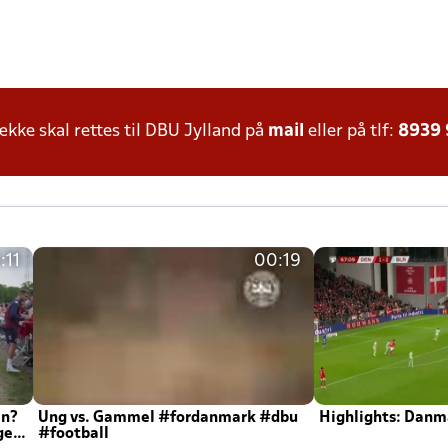
ke skal rettes til DBU Jylland på
mail
eller på tlf:
8939
:11
00:19
en?
Ung vs. Gammel #fordanmark #dbu
Highlights: Danma
ger
#football