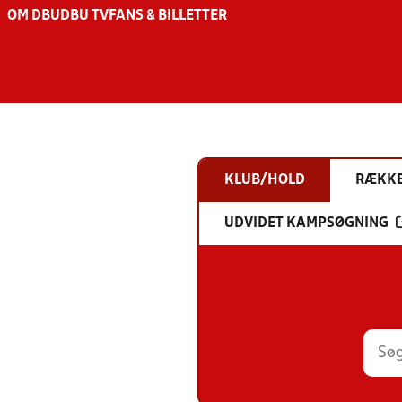
OM DBU
DBU TV
FANS & BILLETTER
KLUB/HOLD
RÆKK
UDVIDET KAMPSØGNING