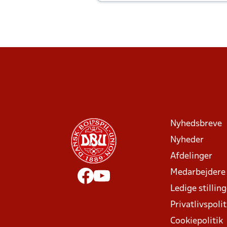
Joachim altid til efter kampe?
Nyhedsbreve
Nyheder
Afdelinger
Medarbejdere
Ledige stillin
Privatlivspolit
Cookiepolitik