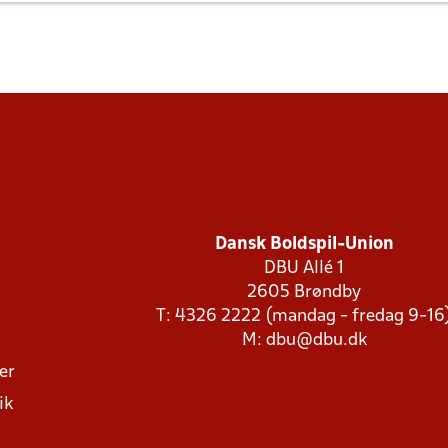
Dansk Boldspil-Union
DBU Allé 1
2605 Brøndby
T: 4326 2222 (mandag - fredag 9-16
M:
dbu@dbu.dk
ger
ik