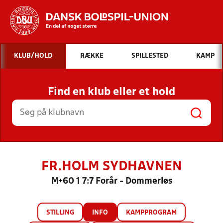
Hvad vil du søge efter?
KLUB/HOLD
RÆKKE
SPILLESTED
KAMP
INDHOLD OG NYHEDER
Find en klub eller et hold
STILLINGER, RESULTATER, KLUBBER OG
HOLD
FR.HOLM SYDHAVNEN
M+60 1 7:7 Forår - Dommerløs
STILLING
INFO
KAMPPROGRAM