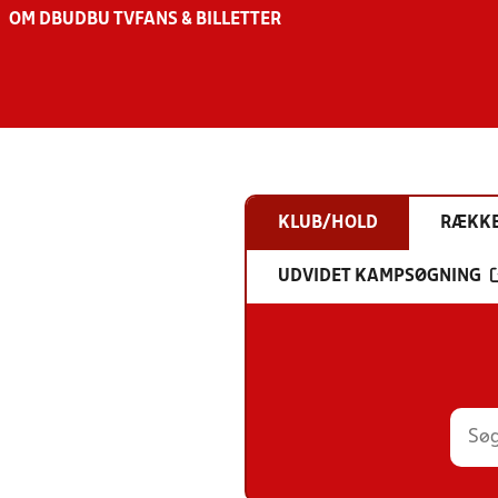
OM DBU
DBU TV
FANS & BILLETTER
KLUB/HOLD
RÆKK
UDVIDET KAMPSØGNING