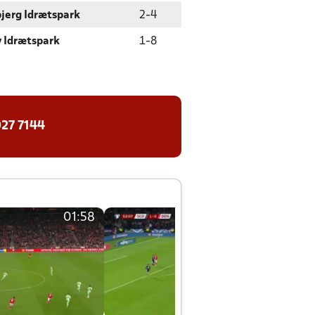
jerg Idrætspark
2
-
4
y Idrætspark
1
-
8
27 7144
01:58
01:58