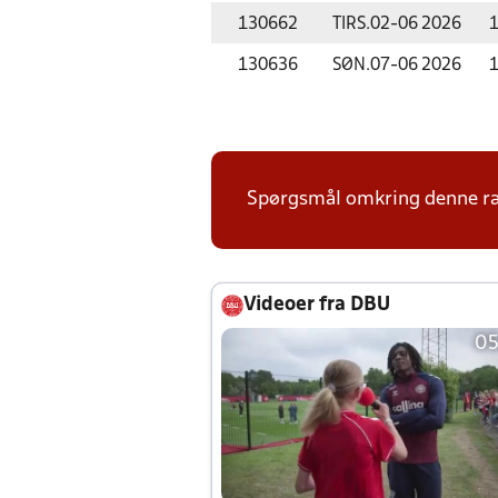
130662
TIRS.
02-06 2026
1
130636
SØN.
07-06 2026
1
Spørgsmål omkring denne ræ
Videoer fra DBU
05