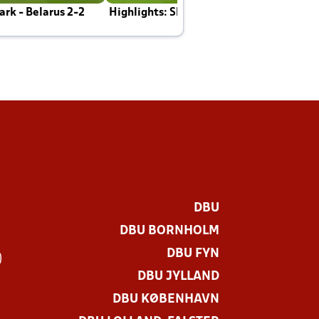
rk - Belarus 2-2
Highlights: Skotland - Danmark 4-2
J
E
DBU
DBU BORNHOLM
DBU FYN
)
DBU JYLLAND
DBU KØBENHAVN