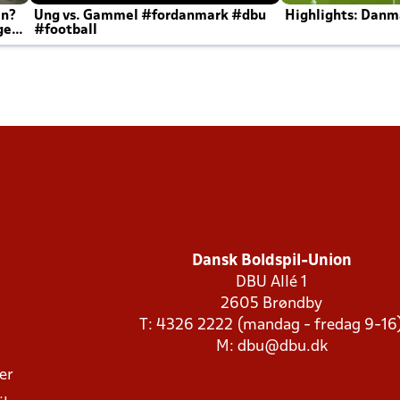
en?
Ung vs. Gammel #fordanmark #dbu
Highlights: Danma
ger
#football
Dansk Boldspil-Union
DBU Allé 1
2605 Brøndby
T: 4326 2222 (mandag - fredag 9-16
M:
dbu@dbu.dk
ger