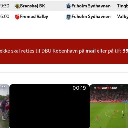
9:30
Brønshøj BK
Fr.holm Sydhavnen
Tingb
6:00
Fremad Valby
Fr.holm Sydhavnen
Valb
kke skal rettes til DBU København på
mail
eller på tlf:
39
:11
00:19