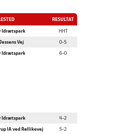
LESTED
RESULTAT
y Idrætspark
HHT
Jessens Vej
0
-
5
y Idrætspark
6
-
0
y Idrætspark
4
-
2
up IA ved Røllikevej
5
-
2