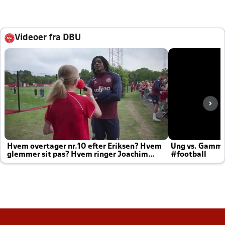
Videoer fra DBU
Hvem overtager nr.10 efter Eriksen? Hvem
Ung vs. Gamm
glemmer sit pas? Hvem ringer Joachim
#football
altid til efter kampe?