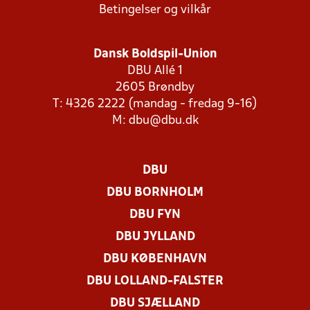
Betingelser og vilkår
Dansk Boldspil-Union
DBU Allé 1
2605 Brøndby
T: 4326 2222 (mandag - fredag 9-16)
M:
dbu@dbu.dk
DBU
DBU BORNHOLM
DBU FYN
DBU JYLLAND
DBU KØBENHAVN
DBU LOLLAND-FALSTER
DBU SJÆLLAND