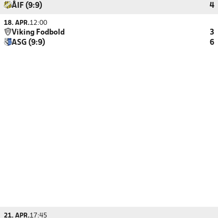
ÅIF (9:9)
4
18. APR.
12:00
Viking Fodbold
3
ASG (9:9)
6
21. APR.
17:45