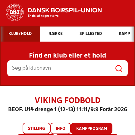
Hvad vil du søge efter?
KLUB/HOLD
RÆKKE
SPILLESTED
KAMP
INDHOLD OG NYHEDER
Find en klub eller et hold
STILLINGER, RESULTATER, KLUBBER OG
HOLD
VIKING FODBOLD
BEOF. U14 drenge 1 (12-13) 11:11/9:9 Forår 2026
STILLING
INFO
KAMPPROGRAM