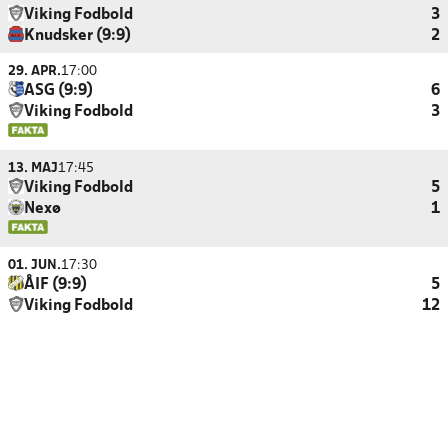
Viking Fodbold
3
Knudsker (9:9)
2
29. APR.
17:00
ASG (9:9)
6
Viking Fodbold
3
13. MAJ
17:45
Viking Fodbold
5
Nexø
1
01. JUN.
17:30
ÅIF (9:9)
5
Viking Fodbold
12