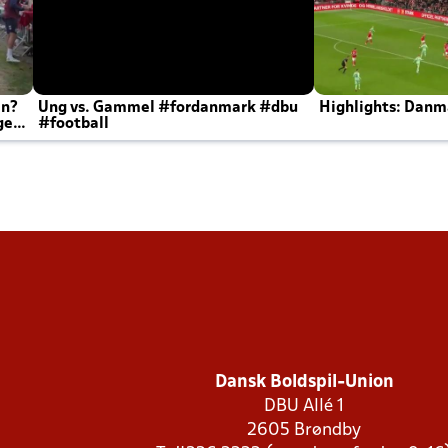
en?
Ung vs. Gammel #fordanmark #dbu
Highlights: Danma
ger
#football
Dansk Boldspil-Union
DBU Allé 1
2605 Brøndby