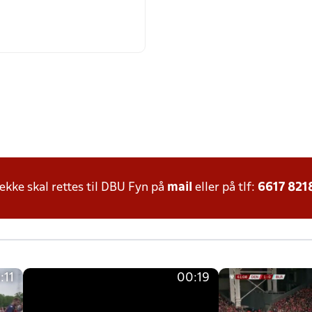
ke skal rettes til DBU Fyn på
mail
eller på tlf:
6617 821
:11
00:19