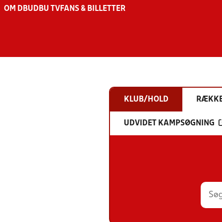
OM DBU
DBU TV
FANS & BILLETTER
KLUB/HOLD
RÆKK
UDVIDET KAMPSØGNING