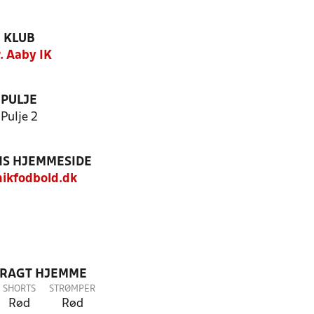
KLUB
. Aaby IK
PULJE
Pulje 2
S HJEMMESIDE
ikfodbold.dk
DRAGT HJEMME
SHORTS
STRØMPER
Rød
Rød