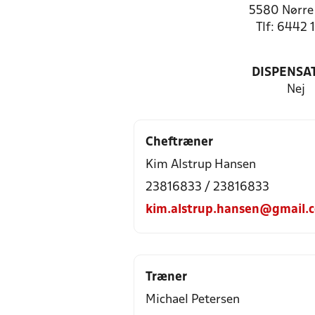
5580 Nørre
Tlf: 6442 
DISPENSA
Nej
Cheftræner
Kim Alstrup Hansen
23816833 / 23816833
kim.alstrup.hansen@gmail.
Træner
Michael Petersen