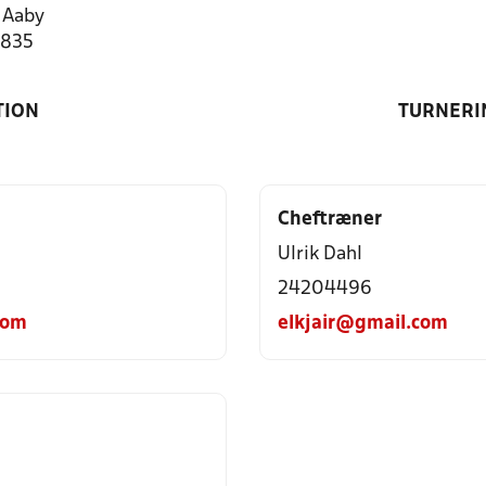
 Aaby
1835
TION
TURNERI
Cheftræner
Ulrik Dahl
24204496
com
elkjair@gmail.com