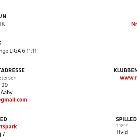
VN
 IK
Nr
E
nge LIGA 6 11:11
TADRESSE
KLUBBEN
etersen
www.n
 29
 Aaby
@gmail.com
TED
SPILLE
TRØJE
ætspark
Hvid
j 7