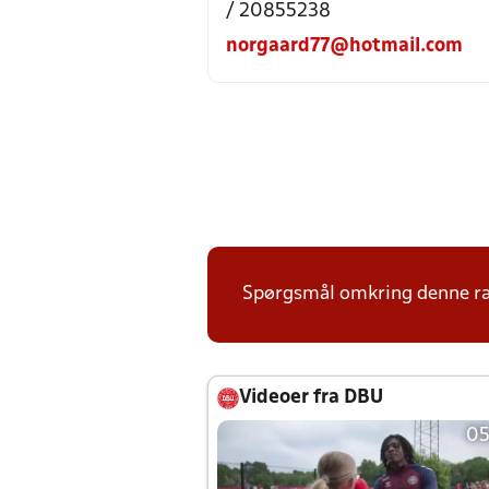
/ 20855238
norgaard77@hotmail.com
Spørgsmål omkring denne ræk
Videoer fra DBU
05