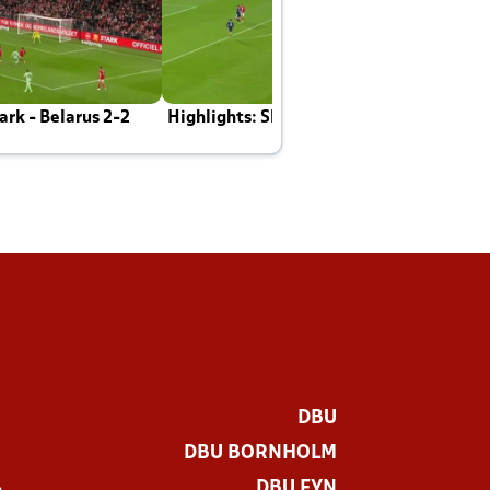
rk - Belarus 2-2
Highlights: Skotland - Danmark 4-2
J
E
DBU
DBU BORNHOLM
DBU FYN