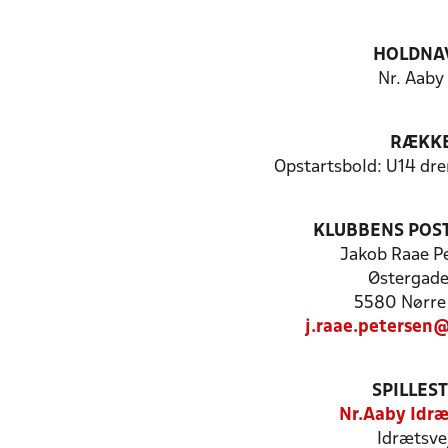
HOLDNA
Nr. Aaby
RÆKK
Opstartsbold: U14 dre
KLUBBENS POS
Jakob Raae P
Østergade
5580 Nørre
j.raae.petersen
SPILLES
Nr.Aaby Idr
Idrætsve