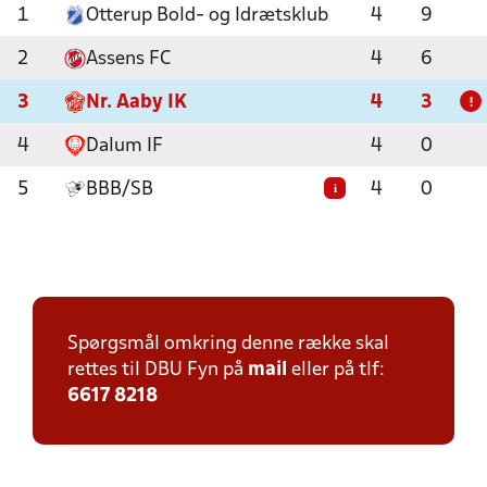
1
Otterup Bold- og Idrætsklub
4
9
2
Assens FC
4
6
3
Nr. Aaby IK
4
3
!
4
Dalum IF
4
0
5
BBB/SB
4
0
i
Spørgsmål omkring denne række skal
rettes til DBU Fyn på
mail
eller på tlf:
6617 8218