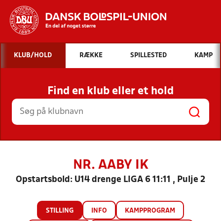
Hvad vil du søge efter?
KLUB/HOLD
RÆKKE
SPILLESTED
KAMP
INDHOLD OG NYHEDER
Find en klub eller et hold
STILLINGER, RESULTATER, KLUBBER OG
HOLD
NR. AABY IK
Opstartsbold: U14 drenge LIGA 6 11:11 , Pulje 2
STILLING
INFO
KAMPPROGRAM