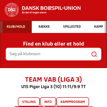
Hvad vil du søge efter?
KLUB/HOLD
RÆKKE
SPILLESTED
KAMP
INDHOLD OG NYHEDER
Find en klub eller et hold
STILLINGER, RESULTATER, KLUBBER OG
HOLD
TEAM VAB (LIGA 3)
U15 Piger Liga 3 (10) 11:11/9:9 TT
STILLING
INFO
KAMPPROGRAM