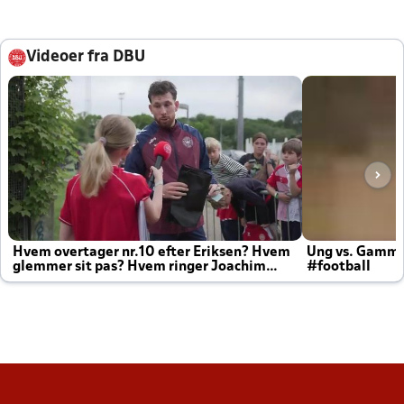
Videoer fra DBU
Hvem overtager nr.10 efter Eriksen? Hvem
Ung vs. Gamm
glemmer sit pas? Hvem ringer Joachim
#football
altid til efter kampe?