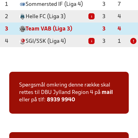
1
Sommersted IF (Liga 4)
3
7
2
Helle FC (Liga 3)
3
4
i
3
Team VAB (Liga 3)
3
4
4
SGI/SSK (Liga 4)
3
1
i
!
Spørgsmål omkring denne række skal
rettes til DBU Jylland Region 4 på
mail
eller på tlf:
8939 9940