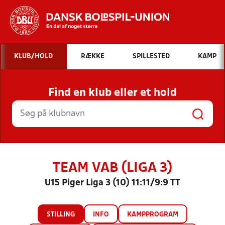
Hvad vil du søge efter?
KLUB/HOLD
RÆKKE
SPILLESTED
KAMP
INDHOLD OG NYHEDER
Find en klub eller et hold
STILLINGER, RESULTATER, KLUBBER OG
HOLD
TEAM VAB (LIGA 3)
U15 Piger Liga 3 (10) 11:11/9:9 TT
STILLING
INFO
KAMPPROGRAM