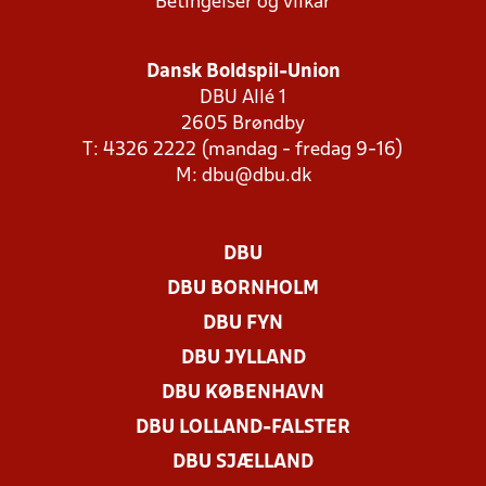
Betingelser og vilkår
Dansk Boldspil-Union
DBU Allé 1
2605 Brøndby
T: 4326 2222 (mandag - fredag 9-16)
M:
dbu@dbu.dk
DBU
DBU BORNHOLM
DBU FYN
DBU JYLLAND
DBU KØBENHAVN
DBU LOLLAND-FALSTER
DBU SJÆLLAND