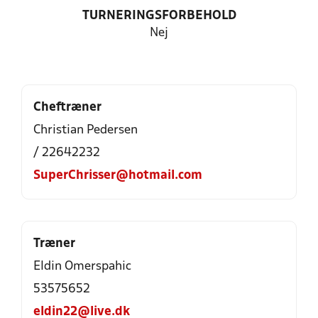
TURNERINGSFORBEHOLD
Nej
Cheftræner
Christian Pedersen
/ 22642232
SuperChrisser@hotmail.com
Træner
Eldin Omerspahic
53575652
eldin22@live.dk