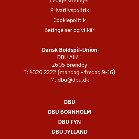
Ledige stillinger
Privatlivspolitik
Cookiepolitik
Betingelser og vilkår
Dansk Boldspil-Union
DBU Allé 1
2605 Brøndby
T: 4326 2222 (mandag - fredag 9-16)
M:
dbu@dbu.dk
DBU
DBU BORNHOLM
DBU FYN
DBU JYLLAND