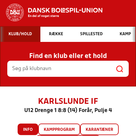
Hvad vil du søge efter?
KLUB/HOLD
RÆKKE
SPILLESTED
KAMP
INDHOLD OG NYHEDER
Find en klub eller et hold
STILLINGER, RESULTATER, KLUBBER OG
HOLD
KARLSLUNDE IF
U12 Drenge 1 8:8 (14) Forår, Pulje 4
INFO
KAMPPROGRAM
KARANTÆNER