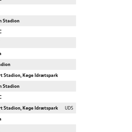
K
m Stadion
C
K
a
adion
rt Stadion, Køge Idrætspark
m Stadion
C
rt Stadion, Køge Idrætspark
UDS
a
K