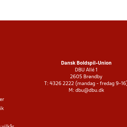
Dansk Boldspil-Union
DBU Allé 1
2605 Brøndby
T: 4326 2222 (mandag - fredag 9-16
M:
dbu@dbu.dk
ger
ik
 vilkår