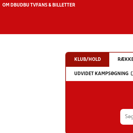
OM DBU
DBU TV
FANS & BILLETTER
KLUB/HOLD
RÆKK
UDVIDET KAMPSØGNING