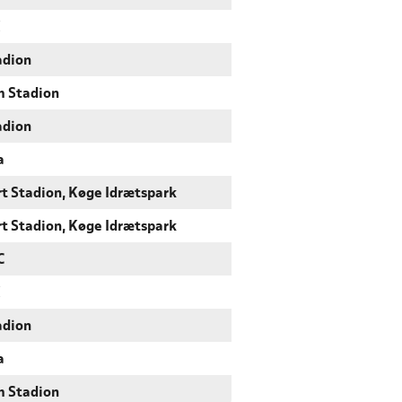
K
adion
m Stadion
adion
a
rt Stadion, Køge Idrætspark
rt Stadion, Køge Idrætspark
C
K
adion
a
m Stadion