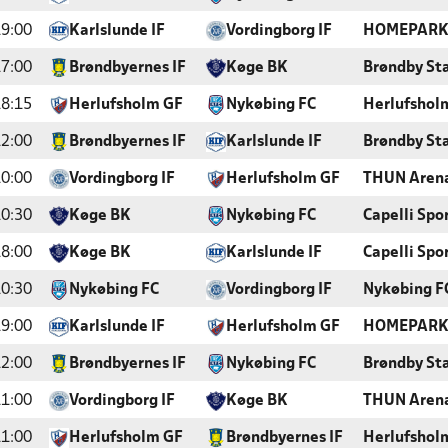
9:00
Karlslunde IF
Vordingborg IF
HOMEPAR
7:00
Brøndbyernes IF
Køge BK
Brøndby St
8:15
Herlufsholm GF
Nykøbing FC
Herlufshol
2:00
Brøndbyernes IF
Karlslunde IF
Brøndby St
0:00
Vordingborg IF
Herlufsholm GF
THUN Aren
0:30
Køge BK
Nykøbing FC
Capelli Spo
8:00
Køge BK
Karlslunde IF
Capelli Spo
0:30
Nykøbing FC
Vordingborg IF
Nykøbing F
9:00
Karlslunde IF
Herlufsholm GF
HOMEPAR
2:00
Brøndbyernes IF
Nykøbing FC
Brøndby St
1:00
Vordingborg IF
Køge BK
THUN Aren
1:00
Herlufsholm GF
Brøndbyernes IF
Herlufshol