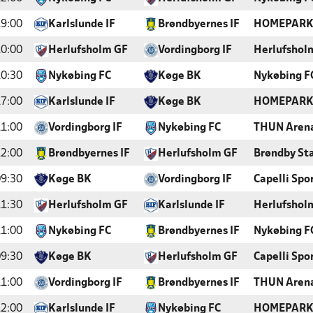
9:00
Karlslunde IF
Brøndbyernes IF
HOMEPAR
0:00
Herlufsholm GF
Vordingborg IF
Herlufshol
0:30
Nykøbing FC
Køge BK
Nykøbing F
7:00
Karlslunde IF
Køge BK
HOMEPAR
1:00
Vordingborg IF
Nykøbing FC
THUN Aren
2:00
Brøndbyernes IF
Herlufsholm GF
Brøndby St
9:30
Køge BK
Vordingborg IF
Capelli Spo
1:30
Herlufsholm GF
Karlslunde IF
Herlufshol
1:00
Nykøbing FC
Brøndbyernes IF
Nykøbing F
9:30
Køge BK
Herlufsholm GF
Capelli Spo
1:00
Vordingborg IF
Brøndbyernes IF
THUN Aren
2:00
Karlslunde IF
Nykøbing FC
HOMEPAR