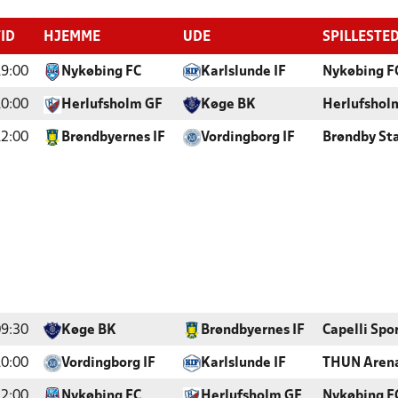
TID
HJEMME
UDE
SPILLESTE
9:00
Nykøbing FC
Karlslunde IF
Nykøbing F
0:00
Herlufsholm GF
Køge BK
Herlufshol
2:00
Brøndbyernes IF
Vordingborg IF
Brøndby St
9:30
Køge BK
Brøndbyernes IF
Capelli Spo
0:00
Vordingborg IF
Karlslunde IF
THUN Aren
2:00
Nykøbing FC
Herlufsholm GF
Nykøbing F