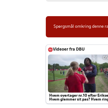
Spørgsmål omkring denne ræk
Videoer fra DBU
05
Hvem overtager nr.10 efter Eriks
Hvem glemmer sit pas? Hvem rin
Joachim altid til efter kampe?