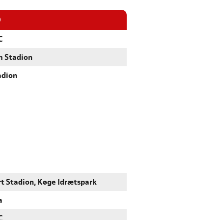
D
C
m Stadion
adion
rt Stadion, Køge Idrætspark
a
C