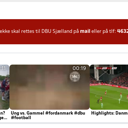
ke skal rettes til DBU Sjælland på
mail
eller på tlf:
463
:11
00:19
en?
Ung vs. Gammel #fordanmark #dbu
Highlights: Danma
ger
#football