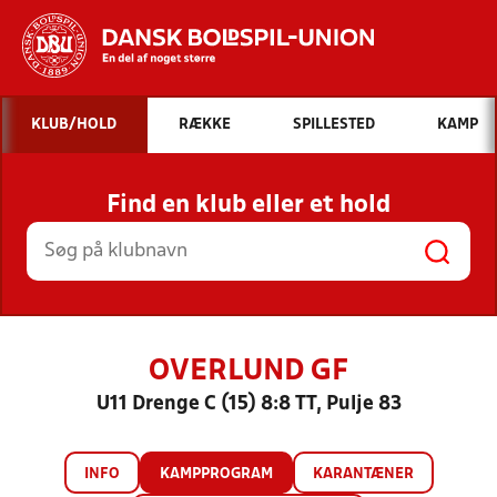
Hvad vil du søge efter?
KLUB/HOLD
RÆKKE
SPILLESTED
KAMP
INDHOLD OG NYHEDER
Find en klub eller et hold
STILLINGER, RESULTATER, KLUBBER OG
HOLD
OVERLUND GF
U11 Drenge C (15) 8:8 TT, Pulje 83
INFO
KAMPPROGRAM
KARANTÆNER