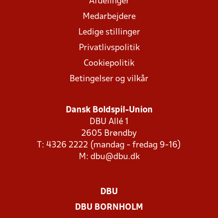
Afdelinger
Medarbejdere
Ledige stillinger
Privatlivspolitik
Cookiepolitik
Betingelser og vilkår
Dansk Boldspil-Union
DBU Allé 1
2605 Brøndby
T: 4326 2222 (mandag - fredag 9-16)
M:
dbu@dbu.dk
DBU
DBU BORNHOLM