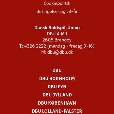
Cookiepolitik
Betingelser og vilkår
Dansk Boldspil-Union
DBU Allé 1
2605 Brøndby
T: 4326 2222 (mandag - fredag 9-16)
M:
dbu@dbu.dk
DBU
DBU BORNHOLM
DBU FYN
DBU JYLLAND
DBU KØBENHAVN
DBU LOLLAND-FALSTER