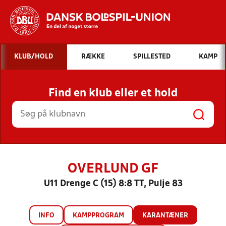
Hvad vil du søge efter?
KLUB/HOLD
RÆKKE
SPILLESTED
KAMP
INDHOLD OG NYHEDER
Find en klub eller et hold
STILLINGER, RESULTATER, KLUBBER OG
HOLD
OVERLUND GF
U11 Drenge C (15) 8:8 TT, Pulje 83
INFO
KAMPPROGRAM
KARANTÆNER