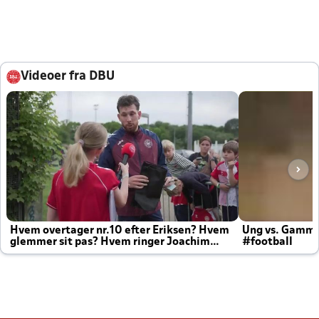
Videoer fra DBU
Hvem overtager nr.10 efter Eriksen? Hvem
Ung vs. Gamm
glemmer sit pas? Hvem ringer Joachim
#football
altid til efter kampe?