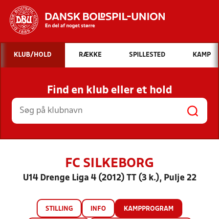
Hvad vil du søge efter?
KLUB/HOLD
RÆKKE
SPILLESTED
KAMP
INDHOLD OG NYHEDER
Find en klub eller et hold
STILLINGER, RESULTATER, KLUBBER OG
HOLD
FC SILKEBORG
U14 Drenge Liga 4 (2012) TT (3 k.), Pulje 22
STILLING
INFO
KAMPPROGRAM