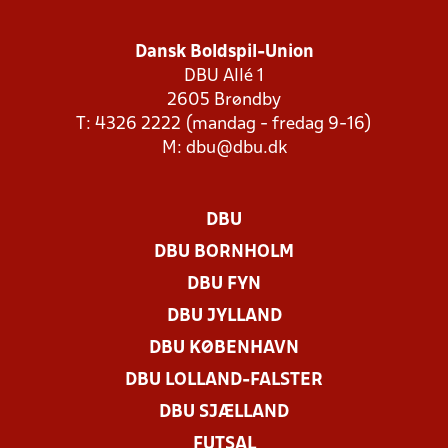
Dansk Boldspil-Union
DBU Allé 1
2605 Brøndby
T: 4326 2222 (mandag - fredag 9-16)
M:
dbu@dbu.dk
DBU
DBU BORNHOLM
DBU FYN
DBU JYLLAND
DBU KØBENHAVN
DBU LOLLAND-FALSTER
DBU SJÆLLAND
FUTSAL