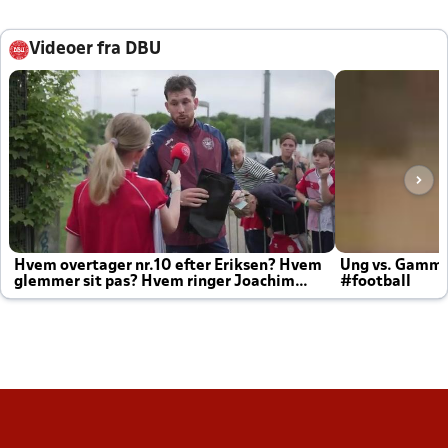
Videoer fra DBU
Hvem overtager nr.10 efter Eriksen? Hvem
Ung vs. Gamm
glemmer sit pas? Hvem ringer Joachim
#football
altid til efter kampe?