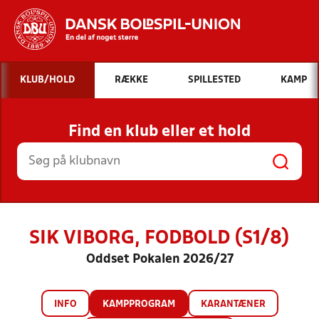
Hvad vil du søge efter?
KLUB/HOLD
RÆKKE
SPILLESTED
KAMP
INDHOLD OG NYHEDER
Find en klub eller et hold
STILLINGER, RESULTATER, KLUBBER OG
HOLD
SIK VIBORG, FODBOLD (S1/8)
Oddset Pokalen 2026/27
INFO
KAMPPROGRAM
KARANTÆNER