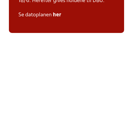
18/6. Herefter gives holdene til DBU.
Se datoplanen
her