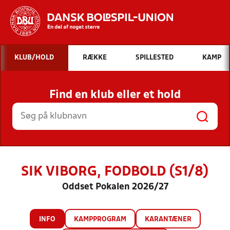
Hvad vil du søge efter?
KLUB/HOLD
RÆKKE
SPILLESTED
KAMP
INDHOLD OG NYHEDER
Find en klub eller et hold
STILLINGER, RESULTATER, KLUBBER OG
HOLD
SIK VIBORG, FODBOLD (S1/8)
Oddset Pokalen 2026/27
INFO
KAMPPROGRAM
KARANTÆNER