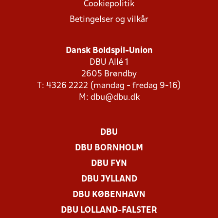
Cookiepolitik
Betingelser og vilkår
Dansk Boldspil-Union
DBU Allé 1
2605 Brøndby
T: 4326 2222 (mandag - fredag 9-16)
M:
dbu@dbu.dk
DBU
DBU BORNHOLM
DBU FYN
DBU JYLLAND
DBU KØBENHAVN
DBU LOLLAND-FALSTER