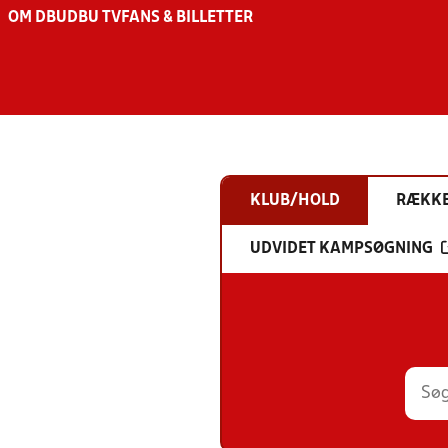
OM DBU
DBU TV
FANS & BILLETTER
KLUB/HOLD
RÆKK
UDVIDET KAMPSØGNING