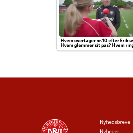
Hvem overtager nr.10 efter Eriks
Hvem glemmer sit pas? Hvem rin
Joachim altid til efter kampe?
Nyhedsbreve
Nyheder