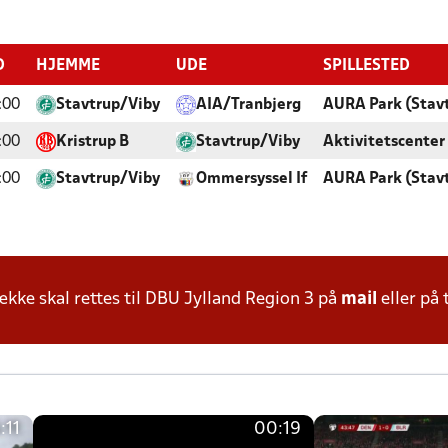
D
HJEMME
UDE
SPILLESTED
:00
Stavtrup/Viby
AIA/Tranbjerg
AURA Park (Stav
:00
Kristrup B
Stavtrup/Viby
Aktivitetscenter
:00
Stavtrup/Viby
Ommersyssel If
AURA Park (Stav
ke skal rettes til DBU Jylland Region 3 på
mail
eller på 
:11
00:19