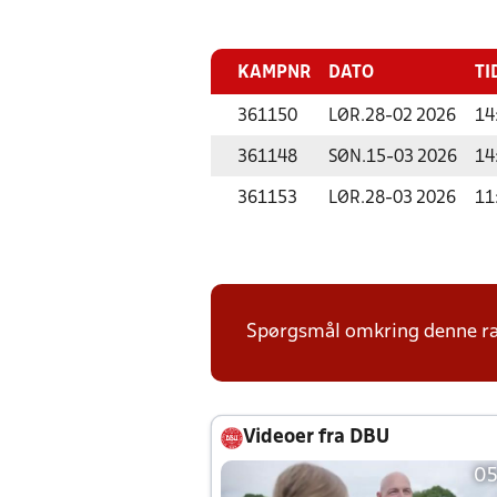
KAMPNR
DATO
TI
361150
LØR.
28-02 2026
14
361148
SØN.
15-03 2026
14
361153
LØR.
28-03 2026
11
Spørgsmål omkring denne ræk
Videoer fra DBU
05