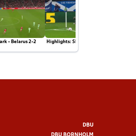
rk - Belarus 2-2
Highlights: Skotland - Danmark 4-2
J
E
DBU
DBU BORNHOLM