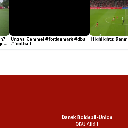
en?
Ung vs. Gammel #fordanmark #dbu
Highlights: Danma
ger
#football
Dansk Boldspil-Union
DBU Allé 1