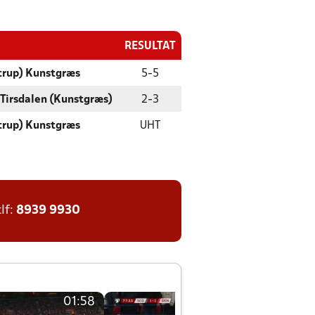
RESULTAT
trup) Kunstgræs
5
-
5
 Tirsdalen (Kunstgræs)
2
-
3
trup) Kunstgræs
UHT
tlf:
8939 9930
01:58
01:58