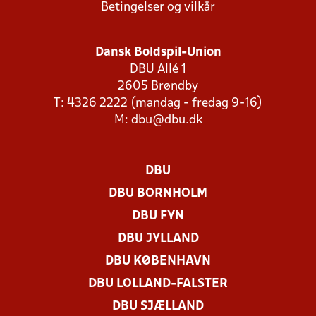
Betingelser og vilkår
Dansk Boldspil-Union
DBU Allé 1
2605 Brøndby
T: 4326 2222 (mandag - fredag 9-16)
M:
dbu@dbu.dk
DBU
DBU BORNHOLM
DBU FYN
DBU JYLLAND
DBU KØBENHAVN
DBU LOLLAND-FALSTER
DBU SJÆLLAND