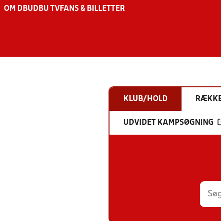
OM DBU
DBU TV
FANS & BILLETTER
KLUB/HOLD
RÆKK
UDVIDET KAMPSØGNING