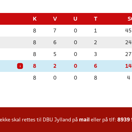
K
V
U
T
S
8
7
0
1
45
8
6
0
2
24
8
5
0
3
27
8
2
0
6
14
i
8
0
0
8
4
ke skal rettes til DBU Jylland på
mail
eller på tlf:
8939