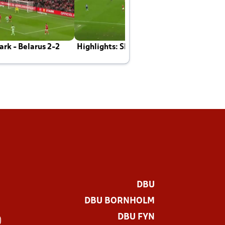
rk - Belarus 2-2
Highlights: Skotland - Danmark 4-2
J
E
DBU
DBU BORNHOLM
DBU FYN
)