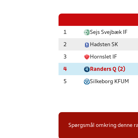
1
Sejs Svejbæk IF
2
Hadsten SK
3
Hornslet IF
4
Randers Q (2)
5
Silkeborg KFUM
Spørgsmål omkring denne ræk