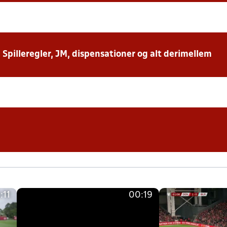
: Spilleregler, JM, dispensationer og alt derimellem
:11
00:19