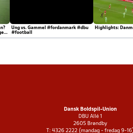
en?
Ung vs. Gammel #fordanmark #dbu
Highlights: Danma
ger
#football
Dansk Boldspil-Union
DBU Allé 1
2605 Brøndby
T: 4326 2222 (mandag - fredag 9-16