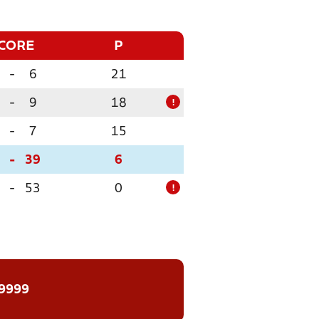
CORE
P
-
6
21
-
9
18
!
-
7
15
-
39
6
-
53
0
!
 9999