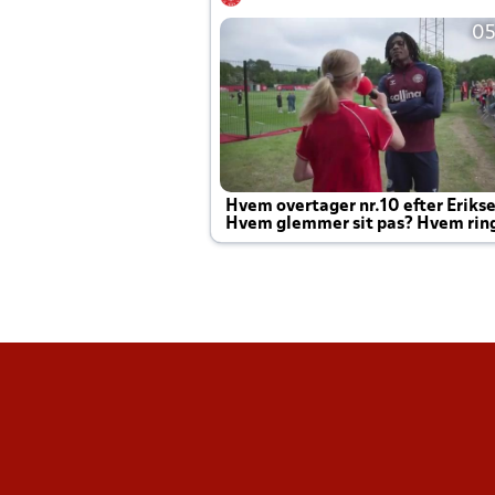
05
Hvem overtager nr.10 efter Eriks
Hvem glemmer sit pas? Hvem rin
Joachim altid til efter kampe?