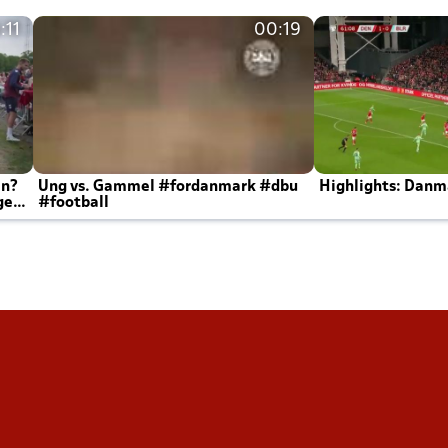
:11
00:19
en?
Ung vs. Gammel #fordanmark #dbu
Highlights: Danma
ger
#football