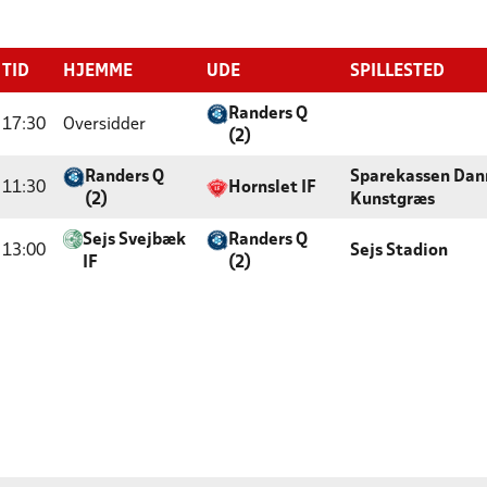
TID
HJEMME
UDE
SPILLESTED
Randers Q
17:30
Oversidder
(2)
Randers Q
Sparekassen Dan
11:30
Hornslet IF
(2)
Kunstgræs
Sejs Svejbæk
Randers Q
13:00
Sejs Stadion
IF
(2)