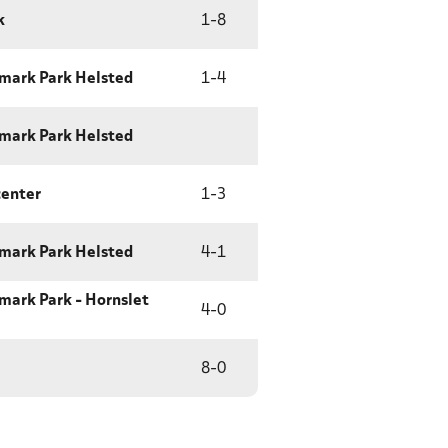
k
1
-
8
mark Park Helsted
1
-
4
mark Park Helsted
center
1
-
3
mark Park Helsted
4
-
1
ark Park - Hornslet
4
-
0
8
-
0