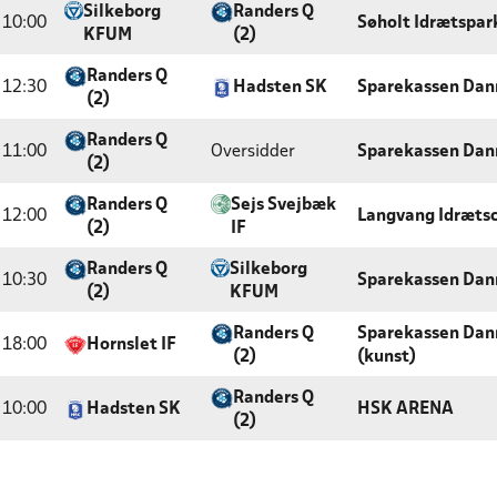
Silkeborg
Randers Q
10:00
Søholt Idrætspar
KFUM
(2)
Randers Q
12:30
Hadsten SK
Sparekassen Dan
(2)
Randers Q
11:00
Oversidder
Sparekassen Dan
(2)
Randers Q
Sejs Svejbæk
12:00
Langvang Idræts
(2)
IF
Randers Q
Silkeborg
10:30
Sparekassen Dan
(2)
KFUM
Randers Q
Sparekassen Danm
18:00
Hornslet IF
(2)
(kunst)
Randers Q
10:00
Hadsten SK
HSK ARENA
(2)