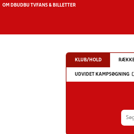
OM DBU
DBU TV
FANS & BILLETTER
KLUB/HOLD
RÆKK
UDVIDET KAMPSØGNING