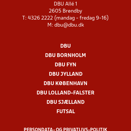
DBU Allé 1
2605 Brøndby
T: 4326 2222 (mandag - fredag 9-16)
M:
dbu@dbu.dk
DBU
DBU BORNHOLM
DBU FYN
DBU JYLLAND
DBU KØBENHAVN
DBU LOLLAND-FALSTER
DBU SJÆLLAND
FUTSAL
PERSONDATA- OG PRIVATLIVS-POLITIK