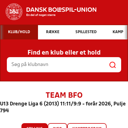
Hvad vil du søge efter?
KLUB/HOLD
RÆKKE
SPILLESTED
KAMP
INDHOLD OG NYHEDER
Find en klub eller et hold
STILLINGER, RESULTATER, KLUBBER OG
HOLD
TEAM BFO
U13 Drenge Liga 6 (2013) 11:11/9:9 - forår 2026, Pulje
794