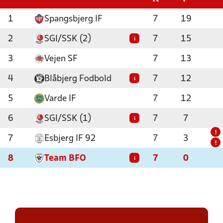
1
Spangsbjerg IF
7
19
2
SGI/SSK (2)
7
15
i
3
Vejen SF
7
13
4
Blåbjerg Fodbold
7
12
i
5
Varde IF
7
12
6
SGI/SSK (1)
7
7
i
!
7
Esbjerg IF 92
7
3
!
8
Team BFO
7
0
i