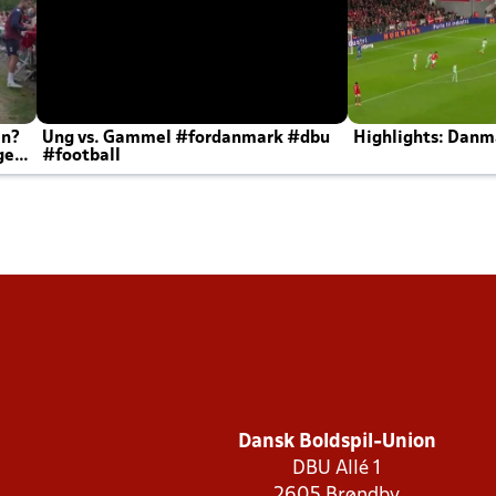
en?
Ung vs. Gammel #fordanmark #dbu
Highlights: Danma
ger
#football
Dansk Boldspil-Union
DBU Allé 1
2605 Brøndby