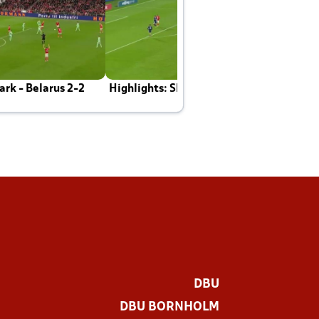
rk - Belarus 2-2
Highlights: Skotland - Danmark 4-2
J
E
DBU
DBU BORNHOLM