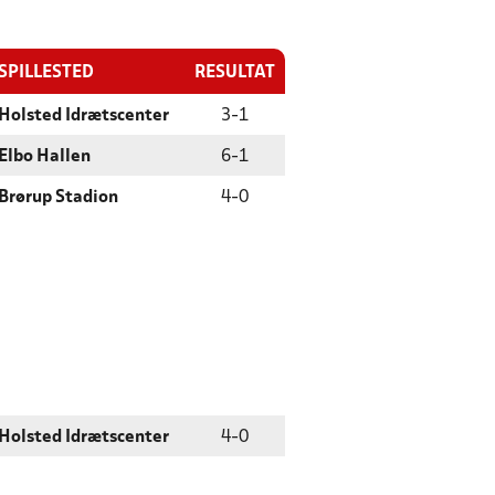
SPILLESTED
RESULTAT
Holsted Idrætscenter
3
-
1
Elbo Hallen
6
-
1
Brørup Stadion
4
-
0
Holsted Idrætscenter
4
-
0