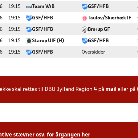
6
19:15
Team VAB
GSF/HFB
6
19:15
GSF/HFB
Taulov/Skærbæk IF
6
19:15
GSF/HFB
Brørup GF
6
19:15
Starup UIF (H)
GSF/HFB
6
19:15
GSF/HFB
Oversidder
ke skal rettes til DBU Jylland Region 4 på
mail
eller på 
tive stævner osv. for årgangen her