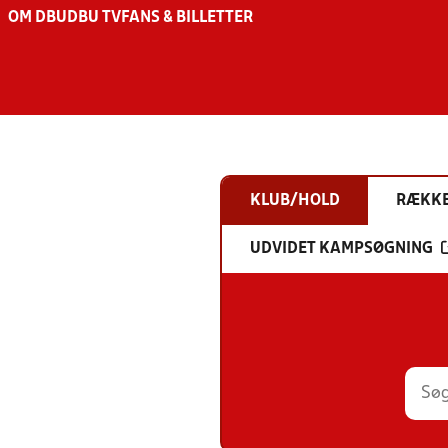
OM DBU
DBU TV
FANS & BILLETTER
KLUB/HOLD
RÆKK
UDVIDET KAMPSØGNING