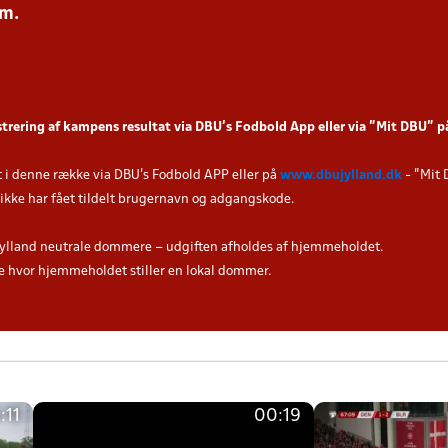
.m.
strering af kampens resultat via DBU’s Fodbold App eller via ”Mit DBU” 
t i denne række via DBU's Fodbold APP eller på
www.dbujylland.dk
- "Mit 
u ikke har fået tildelt brugernavn og adgangskode.
ylland neutrale dommere – udgiften afholdes af hjemmeholdet.
hvor hjemmeholdet stiller en lokal dommer.
:11
00:19