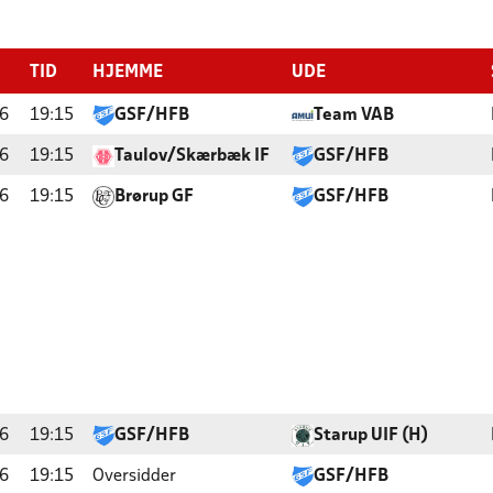
TID
HJEMME
UDE
6
19:15
GSF/HFB
Team VAB
6
19:15
Taulov/Skærbæk IF
GSF/HFB
6
19:15
Brørup GF
GSF/HFB
6
19:15
GSF/HFB
Starup UIF (H)
6
19:15
Oversidder
GSF/HFB