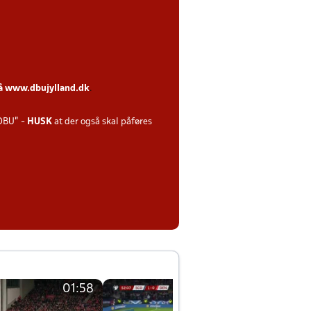
på
www.dbujylland.dk
.
DBU" -
HUSK
at der også skal påføres
01:58
01:58