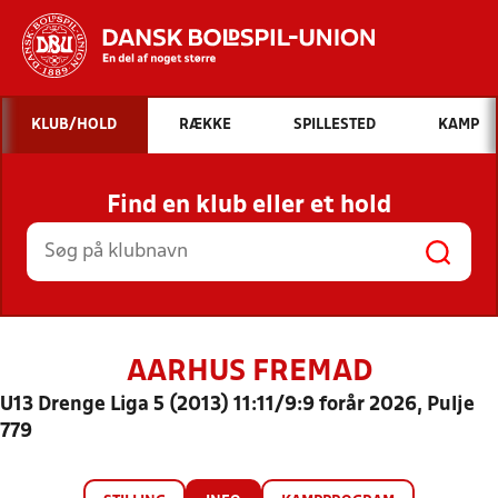
Hvad vil du søge efter?
KLUB/HOLD
RÆKKE
SPILLESTED
KAMP
INDHOLD OG NYHEDER
Find en klub eller et hold
STILLINGER, RESULTATER, KLUBBER OG
HOLD
AARHUS FREMAD
U13 Drenge Liga 5 (2013) 11:11/9:9 forår 2026, Pulje
779