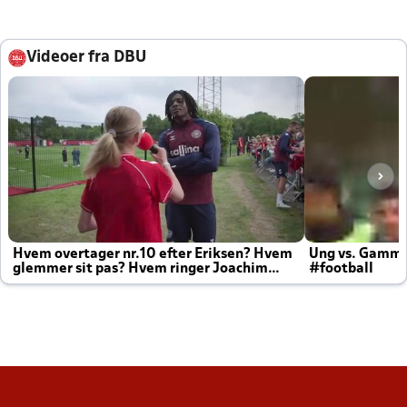
Videoer fra DBU
Hvem overtager nr.10 efter Eriksen? Hvem
Ung vs. Gamm
glemmer sit pas? Hvem ringer Joachim
#football
altid til efter kampe?