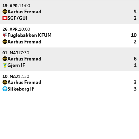
19. APR.
11:00
Aarhus Fremad
4
SGF/GUI
2
26. APR.
10:00
Fuglebakken KFUM
10
Aarhus Fremad
2
01. MAJ
17:30
Aarhus Fremad
6
Gjern IF
1
10. MAJ
12:30
Aarhus Fremad
3
Silkeborg IF
3