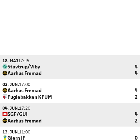
18. MAJ
17:45
Stavtrup/Viby
4
Aarhus Fremad
4
03. JUN.
17:00
Aarhus Fremad
4
Fuglebakken KFUM
2
04. JUN.
17:20
SGF/GUI
4
Aarhus Fremad
2
13. JUN.
11:00
Gjern IF
0