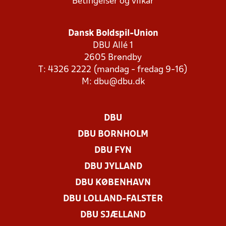
Betingelser og vilkår
Dansk Boldspil-Union
DBU Allé 1
2605 Brøndby
T: 4326 2222 (mandag - fredag 9-16)
M:
dbu@dbu.dk
DBU
DBU BORNHOLM
DBU FYN
DBU JYLLAND
DBU KØBENHAVN
DBU LOLLAND-FALSTER
DBU SJÆLLAND