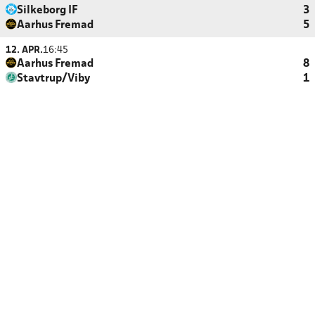
Silkeborg IF
3
Aarhus Fremad
5
12. APR.
16:45
Aarhus Fremad
8
Stavtrup/Viby
1