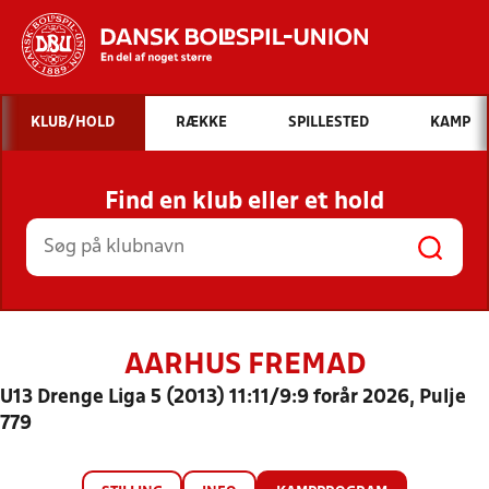
Hvad vil du søge efter?
KLUB/HOLD
RÆKKE
SPILLESTED
KAMP
INDHOLD OG NYHEDER
Find en klub eller et hold
STILLINGER, RESULTATER, KLUBBER OG
HOLD
AARHUS FREMAD
U13 Drenge Liga 5 (2013) 11:11/9:9 forår 2026, Pulje
779