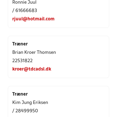
Ronnie Juul
/ 61666683
rjuul@hotmail.com
Træner
Brian Kroer Thomsen
22531822
kroer@tdcadsl.dk
Træner
Kim Jung Eriksen
/ 28499950