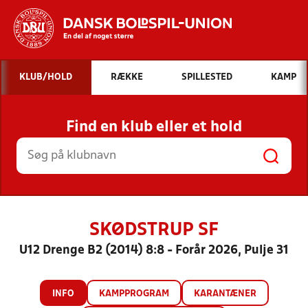
Hvad vil du søge efter?
KLUB/HOLD
RÆKKE
SPILLESTED
KAMP
INDHOLD OG NYHEDER
Find en klub eller et hold
STILLINGER, RESULTATER, KLUBBER OG
HOLD
SKØDSTRUP SF
U12 Drenge B2 (2014) 8:8 - Forår 2026, Pulje 31
INFO
KAMPPROGRAM
KARANTÆNER