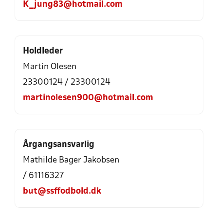
K_jung83@hotmail.com
Holdleder
Martin Olesen
23300124 / 23300124
martinolesen900@hotmail.com
Årgangsansvarlig
Mathilde Bager Jakobsen
/ 61116327
but@ssffodbold.dk