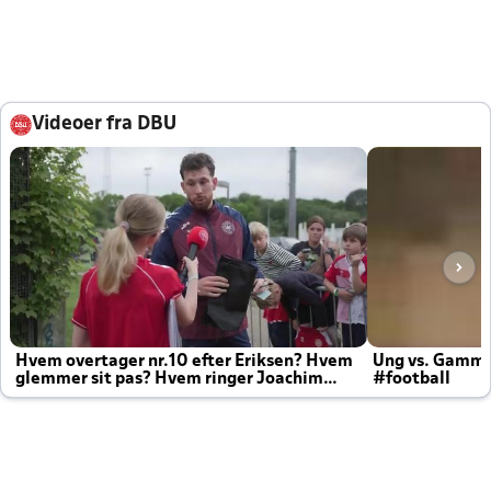
Videoer fra DBU
Hvem overtager nr.10 efter Eriksen? Hvem
Ung vs. Gamm
glemmer sit pas? Hvem ringer Joachim
#football
altid til efter kampe?