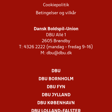
Cookiepolitik
Betingelser og vilkår
Dansk Boldspil-Union
DBU Allé 1
2605 Brøndby
T: 4326 2222 (mandag - fredag 9-16)
M:
dbu@dbu.dk
DBU
DBU BORNHOLM
DBU FYN
DBU JYLLAND
DBU KØBENHAVN
DBU LOLLAND-FALSTER