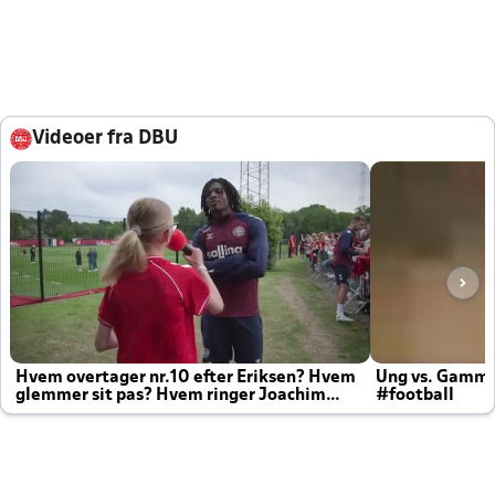
Videoer fra DBU
Hvem overtager nr.10 efter Eriksen? Hvem
Ung vs. Gamm
glemmer sit pas? Hvem ringer Joachim
#football
altid til efter kampe?