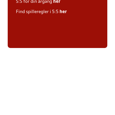
5:5 for din årgang
her
Find spilleregler i 5:5
her