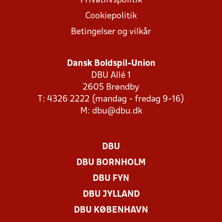
Privatlivspolitik
Cookiepolitik
Betingelser og vilkår
Dansk Boldspil-Union
DBU Allé 1
2605 Brøndby
T: 4326 2222 (mandag - fredag 9-16)
M:
dbu@dbu.dk
DBU
DBU BORNHOLM
DBU FYN
DBU JYLLAND
DBU KØBENHAVN