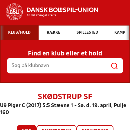
Hvad vil du søge efter?
KLUB/HOLD
RÆKKE
SPILLESTED
KAMP
INDHOLD OG NYHEDER
Find en klub eller et hold
STILLINGER, RESULTATER, KLUBBER OG
HOLD
SKØDSTRUP SF
U9 Piger C (2017) 5:5 Stævne 1 - Sø. d. 19. april, Pulje
160