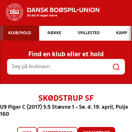
Hvad vil du søge efter?
KLUB/HOLD
RÆKKE
SPILLESTED
KAMP
INDHOLD OG NYHEDER
Find en klub eller et hold
STILLINGER, RESULTATER, KLUBBER OG
HOLD
SKØDSTRUP SF
U9 Piger C (2017) 5:5 Stævne 1 - Sø. d. 19. april, Pulje
160