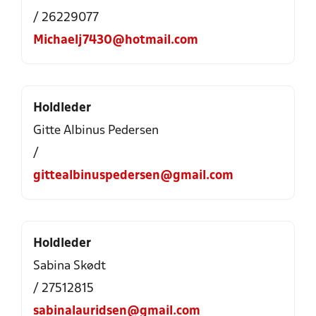
/ 26229077
Michaelj7430@hotmail.com
Holdleder
Gitte Albinus Pedersen
/
gittealbinuspedersen@gmail.com
Holdleder
Sabina Skødt
/ 27512815
sabinalauridsen@gmail.com