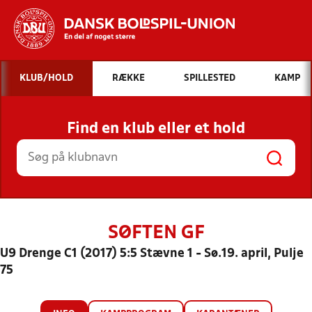
Hvad vil du søge efter?
KLUB/HOLD
RÆKKE
SPILLESTED
KAMP
INDHOLD OG NYHEDER
Find en klub eller et hold
STILLINGER, RESULTATER, KLUBBER OG
HOLD
SØFTEN GF
U9 Drenge C1 (2017) 5:5 Stævne 1 - Sø.19. april, Pulje
75