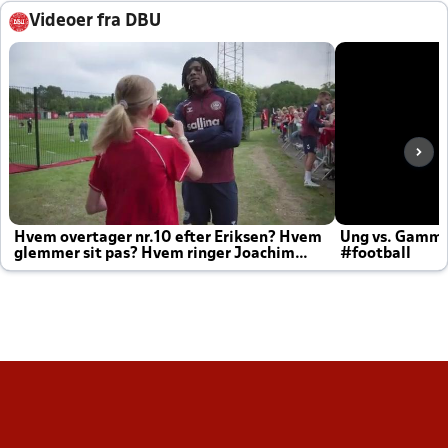
Videoer fra DBU
Hvem overtager nr.10 efter Eriksen? Hvem
Ung vs. Gamm
glemmer sit pas? Hvem ringer Joachim
#football
altid til efter kampe?