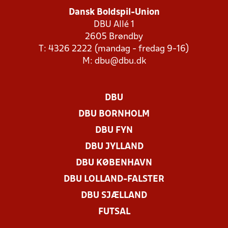
Dansk Boldspil-Union
DBU Allé 1
2605 Brøndby
T: 4326 2222 (mandag - fredag 9-16)
M:
dbu@dbu.dk
DBU
DBU BORNHOLM
DBU FYN
DBU JYLLAND
DBU KØBENHAVN
DBU LOLLAND-FALSTER
DBU SJÆLLAND
FUTSAL