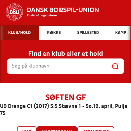
Hvad vil du søge efter?
KLUB/HOLD
RÆKKE
SPILLESTED
KAMP
INDHOLD OG NYHEDER
Find en klub eller et hold
STILLINGER, RESULTATER, KLUBBER OG
HOLD
SØFTEN GF
U9 Drenge C1 (2017) 5:5 Stævne 1 - Sø.19. april, Pulje
75