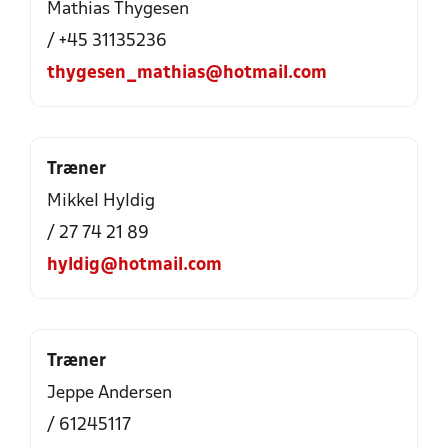
Mathias Thygesen
/ +45 31135236
thygesen_mathias@hotmail.com
Træner
Mikkel Hyldig
/ 27 74 21 89
hyldig@hotmail.com
Træner
Jeppe Andersen
/ 61245117