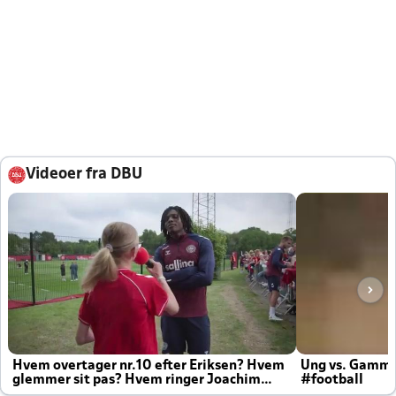
Videoer fra DBU
Hvem overtager nr.10 efter Eriksen? Hvem
Ung vs. Gamm
glemmer sit pas? Hvem ringer Joachim
#football
altid til efter kampe?