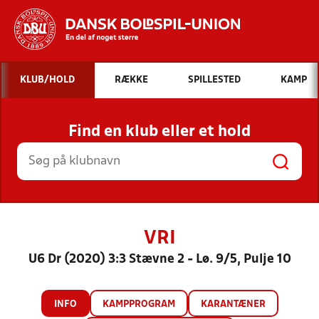
Hvad vil du søge efter?
KLUB/HOLD
RÆKKE
SPILLESTED
KAMP
INDHOLD OG NYHEDER
Find en klub eller et hold
STILLINGER, RESULTATER, KLUBBER OG
HOLD
VRI
U6 Dr (2020) 3:3 Stævne 2 - Lø. 9/5, Pulje 10
INFO
KAMPPROGRAM
KARANTÆNER