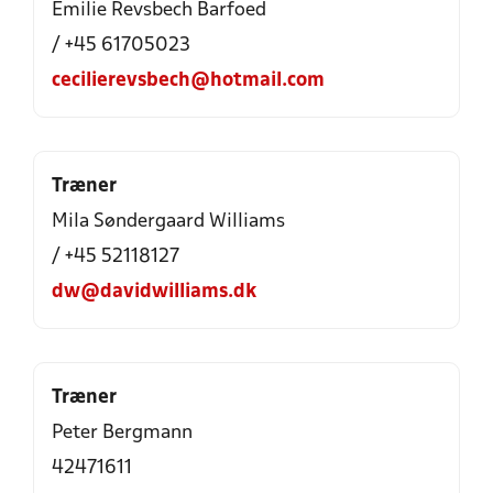
Emilie Revsbech Barfoed
/ +45 61705023
cecilierevsbech@hotmail.com
Træner
Mila Søndergaard Williams
/ +45 52118127
dw@davidwilliams.dk
Træner
Peter Bergmann
42471611