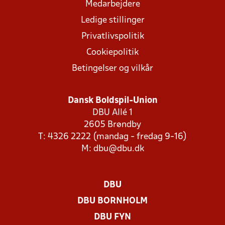
Medarbejdere
Ledige stillinger
Privatlivspolitik
Cookiepolitik
Betingelser og vilkår
Dansk Boldspil-Union
DBU Allé 1
2605 Brøndby
T: 4326 2222 (mandag - fredag 9-16)
M:
dbu@dbu.dk
DBU
DBU BORNHOLM
DBU FYN