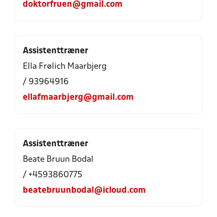
doktorfruen@gmail.com
Assistenttræner
Ella Frølich Maarbjerg
/ 93964916
ellafmaarbjerg@gmail.com
Assistenttræner
Beate Bruun Bodal
/ +4593860775
beatebruunbodal@icloud.com