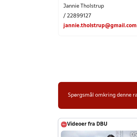
Jannie Tholstrup
/ 22899127
jannie.tholstrup@gmail.com
Spørgsmål omkring denne ræk
Videoer fra DBU
05