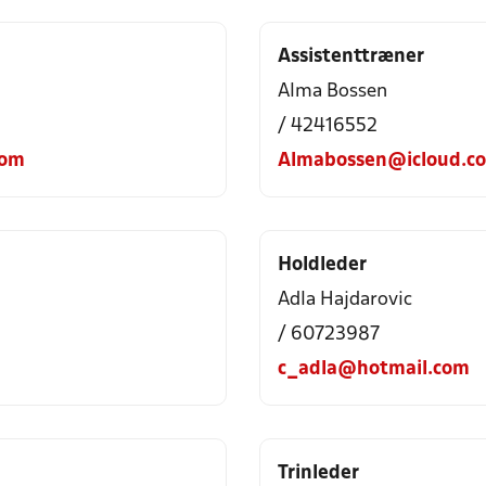
Assistenttræner
Alma Bossen
/ 42416552
com
Almabossen@icloud.c
Holdleder
Adla Hajdarovic
/ 60723987
c_adla@hotmail.com
Trinleder