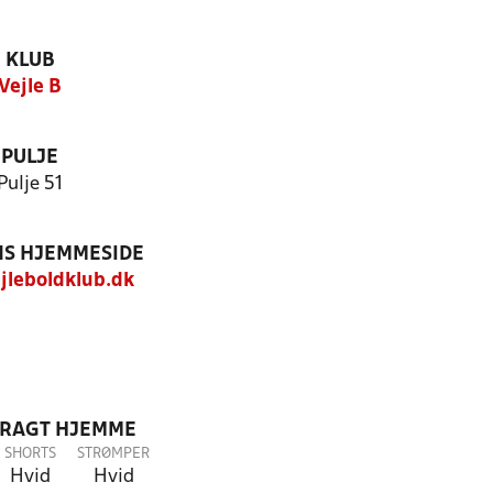
KLUB
Vejle B
PULJE
Pulje 51
S HJEMMESIDE
leboldklub.dk
DRAGT HJEMME
SHORTS
STRØMPER
Hvid
Hvid