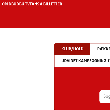
OM DBU
DBU TV
FANS & BILLETTER
KLUB/HOLD
RÆKK
UDVIDET KAMPSØGNING