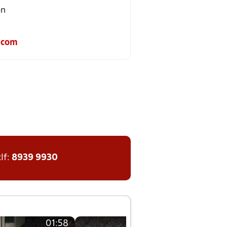
en
.com
tlf:
8939 9930
01:58
01:58