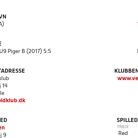
VN
A)
E
9 Piger B (2017) 5:5
TADRESSE
KLUBBEN
klub
www.vej
 14
le
oldklub.dk
TED
SPILLE
TRØJE
en
Rød
j 9