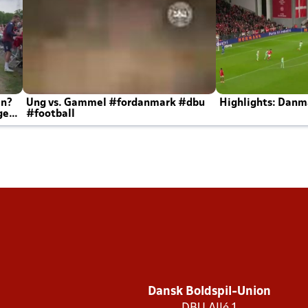
en?
Ung vs. Gammel #fordanmark #dbu
Highlights: Danma
ger
#football
Dansk Boldspil-Union