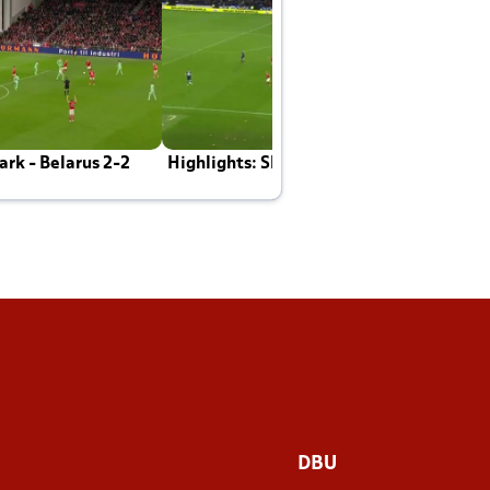
rk - Belarus 2-2
Highlights: Skotland - Danmark 4-2
J
E
DBU