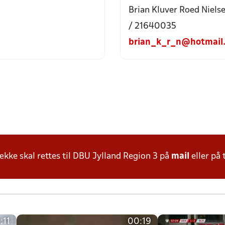
Brian Kluver Roed Niels
/ 21640035
brian_k_r_n@hotmail
ke skal rettes til DBU Jylland Region 3 på
mail
eller på 
:11
00:19