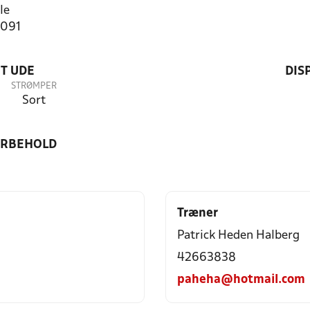
le
2091
T UDE
DIS
STRØMPER
Sort
ORBEHOLD
Træner
Patrick Heden Halberg
42663838
paheha@hotmail.com