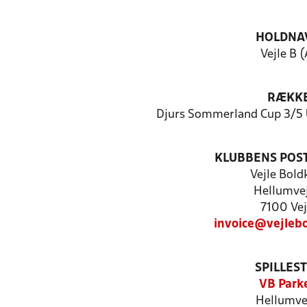
HOLDNA
Vejle B (
RÆKK
Djurs Sommerland Cup 3/5 U
KLUBBENS POS
Vejle Bold
Hellumvej
7100 Vej
invoice@vejleb
SPILLES
VB Park
Hellumve