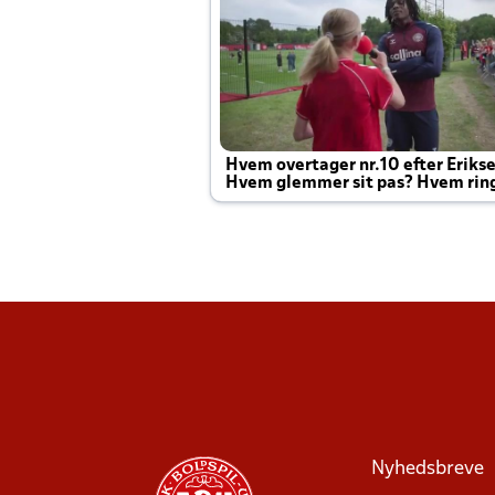
Hvem overtager nr.10 efter Eriks
Hvem glemmer sit pas? Hvem rin
Joachim altid til efter kampe?
Nyhedsbreve