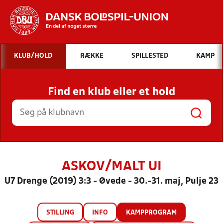
Hvad vil du søge efter?
KLUB/HOLD
RÆKKE
SPILLESTED
KAMP
INDHOLD OG NYHEDER
Find en klub eller et hold
STILLINGER, RESULTATER, KLUBBER OG
HOLD
ASKOV/MALT UI
U7 Drenge (2019) 3:3 - Øvede - 30.-31. maj, Pulje 23
STILLING
INFO
KAMPPROGRAM