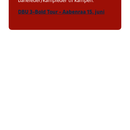
baneleder/kampleder til kampen.
DBU 3-Bold Tour - Aabenraa 15. juni