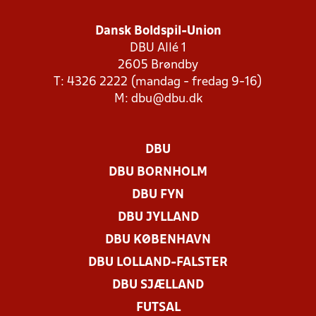
Dansk Boldspil-Union
DBU Allé 1
2605 Brøndby
T: 4326 2222 (mandag - fredag 9-16)
M:
dbu@dbu.dk
DBU
DBU BORNHOLM
DBU FYN
DBU JYLLAND
DBU KØBENHAVN
DBU LOLLAND-FALSTER
DBU SJÆLLAND
FUTSAL