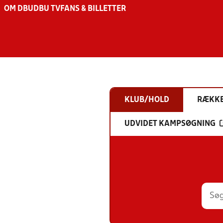
OM DBU
DBU TV
FANS & BILLETTER
KLUB/HOLD
RÆKK
UDVIDET KAMPSØGNING