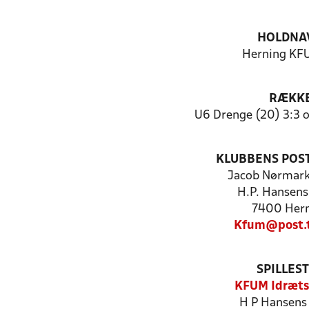
HOLDNA
Herning KFU
RÆKK
U6 Drenge (20) 3:3 
KLUBBENS POS
Jacob Nørmar
H.P. Hansens
7400 Her
Kfum@post.t
SPILLES
KFUM Idræts
H P Hansens 