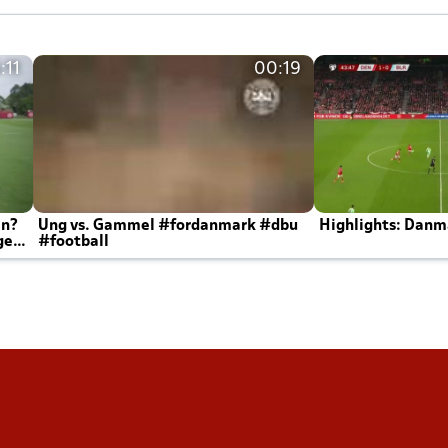
:11
00:19
en?
Ung vs. Gammel #fordanmark #dbu
Highlights: Danma
ger
#football