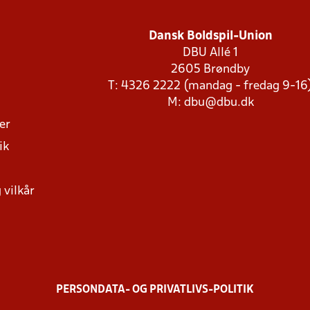
Dansk Boldspil-Union
DBU Allé 1
2605 Brøndby
T: 4326 2222 (mandag - fredag 9-16
M:
dbu@dbu.dk
ger
ik
 vilkår
PERSONDATA- OG PRIVATLIVS-POLITIK