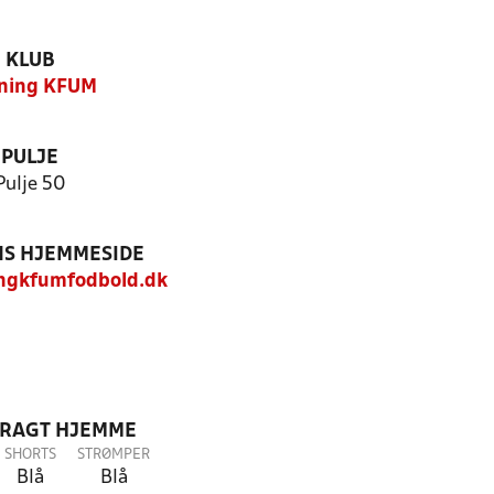
KLUB
ning KFUM
PULJE
Pulje 50
S HJEMMESIDE
ngkfumfodbold.dk
DRAGT HJEMME
SHORTS
STRØMPER
Blå
Blå