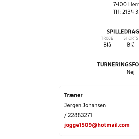
7400 Her
Tlf: 2134 
SPILLEDRAG
TRØJE
SHORTS
Blå
Blå
TURNERINGSF
Nej
Træner
Jørgen Johansen
/ 22883271
jogge1509@hotmail.com