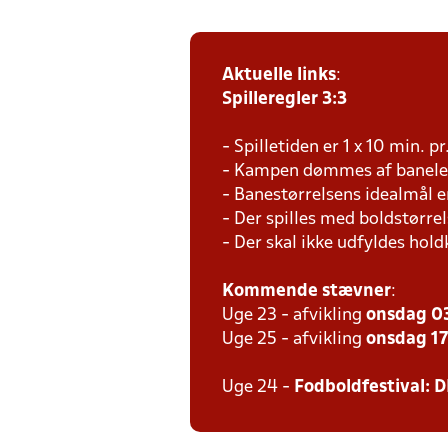
Aktuelle links
:
Spilleregler 3:3
- Spilletiden er 1 x 10 min. p
- Kampen dømmes af baneled
- Banestørrelsens idealmål e
- Der spilles med boldstørrel
- Der skal ikke udfyldes hold
Kommende stævner
:
Uge 23 - afvikling
onsdag 03
Uge 25 - afvikling
onsdag 17.
Uge 24 -
Fodboldfestival: D