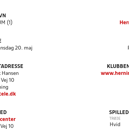
VN
M (1)
Her
E
onsdag 20. maj
TADRESSE
KLUBBEN
k Hansen
www.herni
 Vej 10
ning
ele.dk
TED
SPILLE
TRØJE
center
Hvid
Vej 10