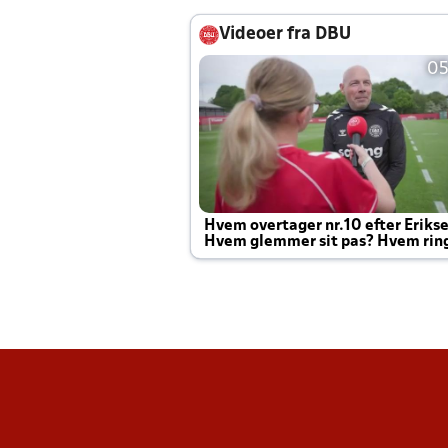
Videoer fra DBU
05
Hvem overtager nr.10 efter Eriks
Hvem glemmer sit pas? Hvem rin
Joachim altid til efter kampe?