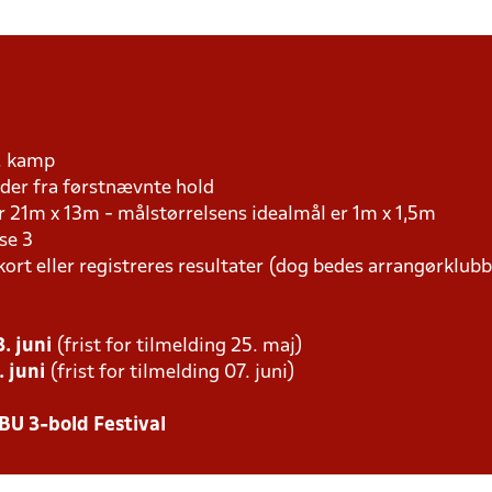
r. kamp
er fra førstnævnte hold
r 21m x 13m - målstørrelsens idealmål er 1m x 1,5m
se 3
kort eller registreres resultater (dog bedes arrangørklub
. juni
(frist for tilmelding 25. maj)
 juni
(frist for tilmelding 07. juni)
BU 3-bold Festival