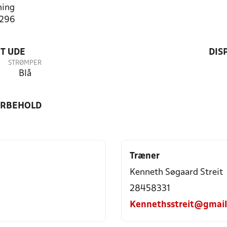
ning
3296
T UDE
DIS
STRØMPER
Blå
ORBEHOLD
Træner
Kenneth Søgaard Streit
28458331
Kennethsstreit@gmai