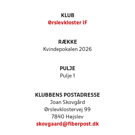
KLUB
Ørslevkloster IF
RÆKKE
Kvindepokalen 2026
PULJE
Pulje 1
KLUBBENS POSTADRESSE
Joan Skovgård
Ørslevklostervej 99
7840 Højslev
skovgaard@fiberpost.dk