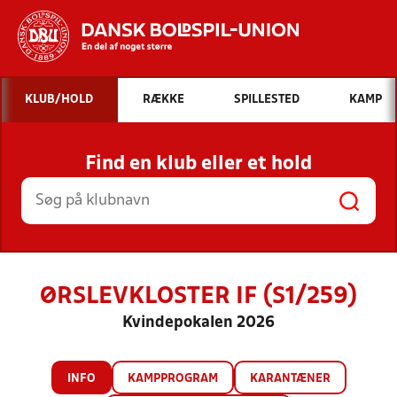
Hvad vil du søge efter?
KLUB/HOLD
RÆKKE
SPILLESTED
KAMP
INDHOLD OG NYHEDER
Find en klub eller et hold
STILLINGER, RESULTATER, KLUBBER OG
HOLD
ØRSLEVKLOSTER IF (S1/259)
Kvindepokalen 2026
INFO
KAMPPROGRAM
KARANTÆNER