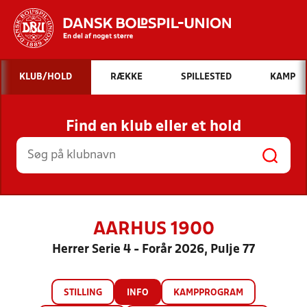
Hvad vil du søge efter?
KLUB/HOLD
RÆKKE
SPILLESTED
KAMP
INDHOLD OG NYHEDER
Find en klub eller et hold
STILLINGER, RESULTATER, KLUBBER OG
HOLD
AARHUS 1900
Herrer Serie 4 - Forår 2026, Pulje 77
STILLING
INFO
KAMPPROGRAM