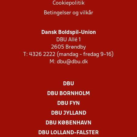
Cookiepolitik
Betingelser og vilkår
Dansk Boldspil-Union
DBU Allé 1
2605 Brøndby
T: 4326 2222 (mandag - fredag 9-16)
M:
dbu@dbu.dk
DBU
DBU BORNHOLM
DBU FYN
DBU JYLLAND
DBU KØBENHAVN
DBU LOLLAND-FALSTER