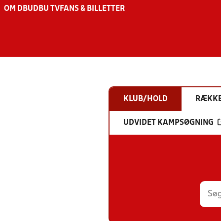
OM DBU
DBU TV
FANS & BILLETTER
KLUB/HOLD
RÆKK
UDVIDET KAMPSØGNING