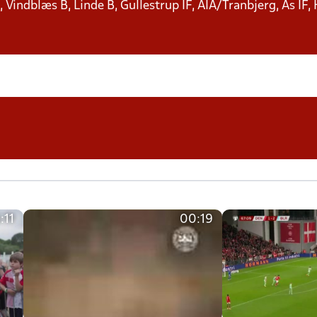
 Vindblæs B, Linde B, Gullestrup IF, AIA/Tranbjerg, As IF,
:11
00:19