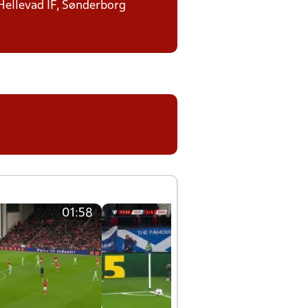
 Hellevad IF, Sønderborg
01:58
01:58