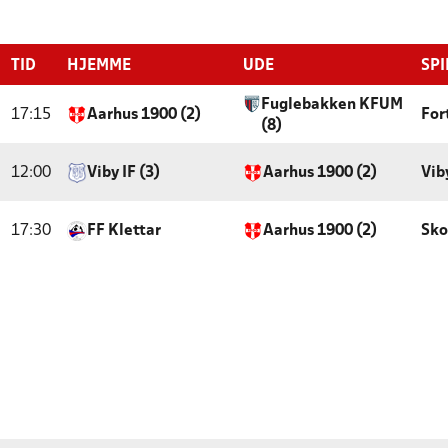
TID
HJEMME
UDE
SPI
Fuglebakken KFUM
17:15
Aarhus 1900 (2)
For
(8)
12:00
Viby IF (3)
Aarhus 1900 (2)
Vib
17:30
FF Klettar
Aarhus 1900 (2)
Sko