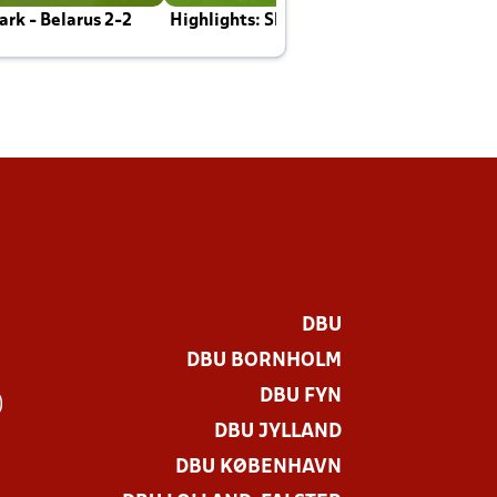
rk - Belarus 2-2
Highlights: Skotland - Danmark 4-2
J
E
DBU
DBU BORNHOLM
DBU FYN
)
DBU JYLLAND
DBU KØBENHAVN