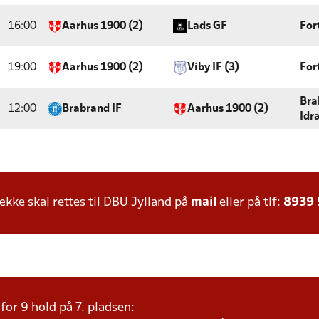
16:00
Aarhus 1900 (2)
Lads GF
For
19:00
Aarhus 1900 (2)
Viby IF (3)
For
Bra
12:00
Brabrand IF
Aarhus 1900 (2)
Idr
ke skal rettes til DBU Jylland på
mail
eller på tlf:
8939
or 9 hold på 7. pladsen: