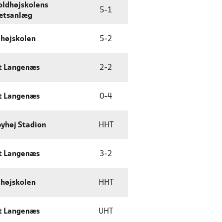
oldhøjskolens
5
-
1
ætsanlæg
ehøjskolen
5
-
2
t Langenæs
2
-
2
t Langenæs
0
-
4
yhøj Stadion
HHT
t Langenæs
3
-
2
ehøjskolen
HHT
t Langenæs
UHT