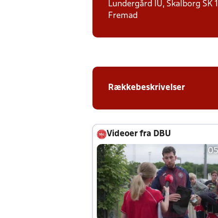
Lundergård IU, Skalborg SK 1,
Fremad
Rækkebeskrivelser
Videoer fra DBU
05