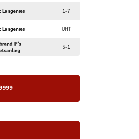
t Langenæs
1
-
7
t Langenæs
UHT
brand IF's
5
-
1
ætsanlæg
 9999