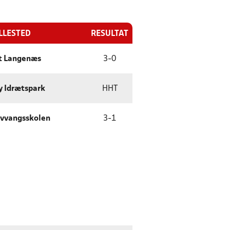
LLESTED
RESULTAT
t Langenæs
3
-
0
y Idrætspark
HHT
vvangsskolen
3
-
1