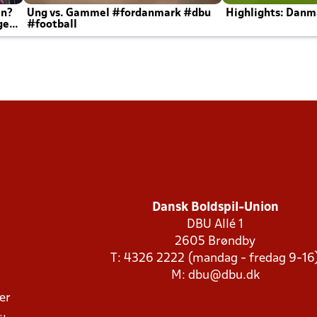
en?
Ung vs. Gammel #fordanmark #dbu
Highlights: Danma
ger
#football
Dansk Boldspil-Union
DBU Allé 1
2605 Brøndby
T: 4326 2222 (mandag - fredag 9-16
M:
dbu@dbu.dk
ger