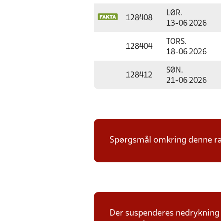
LØR.
128408
13-06 2026
TORS.
128404
18-06 2026
SØN.
128412
21-06 2026
Spørgsmål omkring denne ræk
Der suspenderes nedrykning f