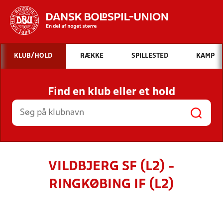
Hvad vil du søge efter?
KLUB/HOLD
RÆKKE
SPILLESTED
KAMP
INDHOLD OG NYHEDER
Find en klub eller et hold
STILLINGER, RESULTATER, KLUBBER OG
HOLD
VILDBJERG SF (L2) -
RINGKØBING IF (L2)