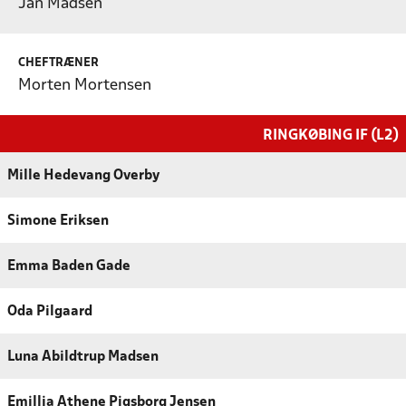
Jan Madsen
CHEFTRÆNER
Morten Mortensen
RINGKØBING IF (L2)
Mille Hedevang Overby
Simone Eriksen
Emma Baden Gade
Oda Pilgaard
Luna Abildtrup Madsen
Emillia Athene Pigsborg Jensen