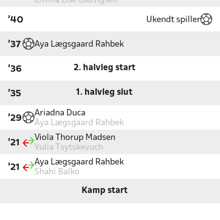
Emma Lise Ludvigsen
Ukendt spiller
'40
Aya Lægsgaard Rahbek
'37
2. halvleg start
'36
1. halvleg slut
'35
Ariadna Duca
'29
Aya Lægsgaard Rahbek
Viola Thorup Madsen
'21
Yulia Tsytskevuch
Aya Lægsgaard Rahbek
'21
Shahi Balko
Kamp start