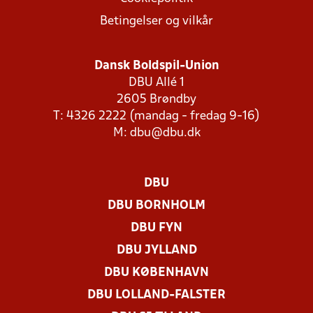
Betingelser og vilkår
Dansk Boldspil-Union
DBU Allé 1
2605 Brøndby
T: 4326 2222 (mandag - fredag 9-16)
M:
dbu@dbu.dk
DBU
DBU BORNHOLM
DBU FYN
DBU JYLLAND
DBU KØBENHAVN
DBU LOLLAND-FALSTER