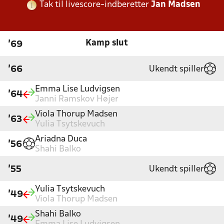
Tak til livescore-indberetter
Jan Madsen
Kamp slut
'69
Ukendt spiller
'66
Emma Lise Ludvigsen
'64
Janni Ramskov Højer
Viola Thorup Madsen
'63
Yulia Tsytskevuch
Ariadna Duca
'56
Shahi Balko
Ukendt spiller
'55
Yulia Tsytskevuch
'49
Viola Thorup Madsen
Shahi Balko
'49