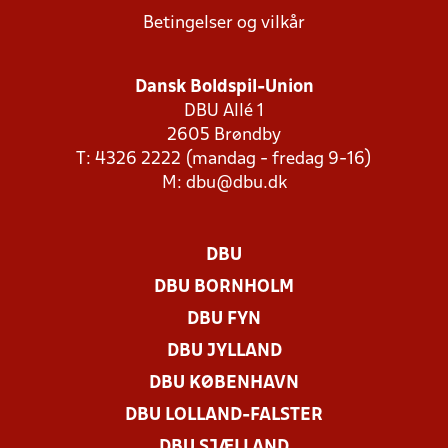
Betingelser og vilkår
Dansk Boldspil-Union
DBU Allé 1
2605 Brøndby
T: 4326 2222 (mandag - fredag 9-16)
M:
dbu@dbu.dk
DBU
DBU BORNHOLM
DBU FYN
DBU JYLLAND
DBU KØBENHAVN
DBU LOLLAND-FALSTER
DBU SJÆLLAND