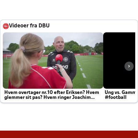
Videoer fra DBU
Hvem overtager nr.10 efter Eriksen? Hvem
Ung vs. Gamm
glemmer sit pas? Hvem ringer Joachim
#football
altid til efter kampe?