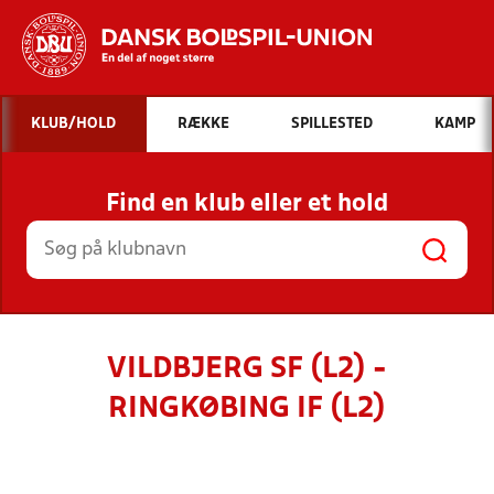
Hvad vil du søge efter?
KLUB/HOLD
RÆKKE
SPILLESTED
KAMP
INDHOLD OG NYHEDER
Find en klub eller et hold
STILLINGER, RESULTATER, KLUBBER OG
HOLD
VILDBJERG SF (L2) -
RINGKØBING IF (L2)