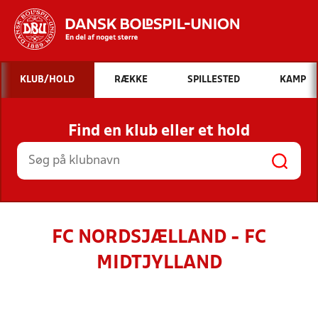
Hvad vil du søge efter?
KLUB/HOLD
RÆKKE
SPILLESTED
KAMP
INDHOLD OG NYHEDER
Find en klub eller et hold
STILLINGER, RESULTATER, KLUBBER OG
HOLD
FC NORDSJÆLLAND - FC
MIDTJYLLAND