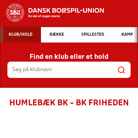
Hvad vil du søge efter?
KLUB/HOLD
RÆKKE
SPILLESTED
KAMP
INDHOLD OG NYHEDER
Find en klub eller et hold
STILLINGER, RESULTATER, KLUBBER OG
HOLD
HUMLEBÆK BK - BK FRIHEDEN