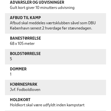
ADVARSLER OG UDVISNINGER
Gult kort giver 10 minutters udvisning
AFBUD TIL KAMP
Afbud skal meddeles værtsklubben såvel som DBU
København senest 2 hverdage før stævnedagen.
BANESTØRRELSE
68 x 105 meter
BOLDSTØRRELSE
5
DOMMER
1
HJØRNESPARK
Jvf. Fodboldloven
HOLDKORT
Holdkort skal være udfyldt inden kampstart