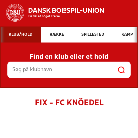
Hvad vil du søge efter?
KLUB/HOLD
RÆKKE
SPILLESTED
KAMP
INDHOLD OG NYHEDER
Find en klub eller et hold
STILLINGER, RESULTATER, KLUBBER OG
HOLD
FIX - FC KNÖEDEL