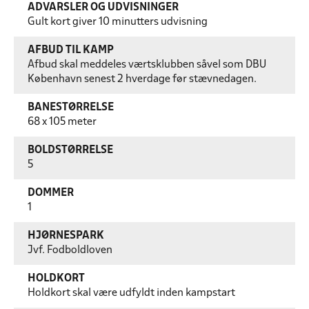
ADVARSLER OG UDVISNINGER
Gult kort giver 10 minutters udvisning
AFBUD TIL KAMP
Afbud skal meddeles værtsklubben såvel som DBU
København senest 2 hverdage før stævnedagen.
BANESTØRRELSE
68 x 105 meter
BOLDSTØRRELSE
5
DOMMER
1
HJØRNESPARK
Jvf. Fodboldloven
HOLDKORT
Holdkort skal være udfyldt inden kampstart